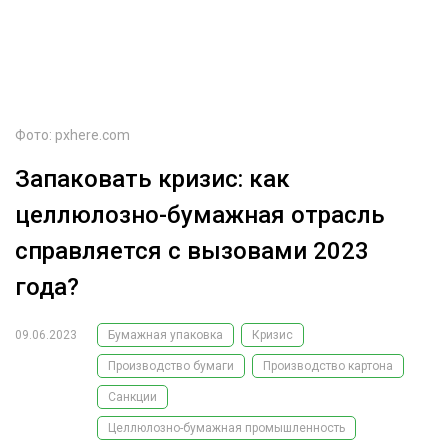
ОБРАБОТКА ДРЕВЕСИНЫ
ЦИФРОВАЯ СРЕДА
РУБРИКИ
БИОЭНЕРГЕТИКА
ТЕМАТИЧЕСКИЕ ПРОЕКТЫ
ЛЕСОВОССТАНОВЛЕНИЕ И ЗАЩИТА
Фото: pxhere.com
ЛОГИСТИКА
Запаковать кризис: как
ПОДБОРКИ СТАТЕЙ
ПРОИЗВОДСТВО ДРЕВЕСНЫХ ПЛИТ
целлюлозно-бумажная отрасль
ЦБП
справляется с вызовами 2023
года?
КОМПЛЕКСНАЯ ПЕРЕРАБОТКА
ЛЕСОПИЛЕНИЕ
09.06.2023
Бумажная упаковка
Кризис
Производство бумаги
Производство картона
ДЕРЕВЯННОЕ ДОМОСТРОЕНИЕ
Санкции
БЕЗОПАСНОЕ ПРОИЗВОДСТВО
Целлюлозно-бумажная промышленность
СОРТИРОВКА ДРЕВЕСИНЫ