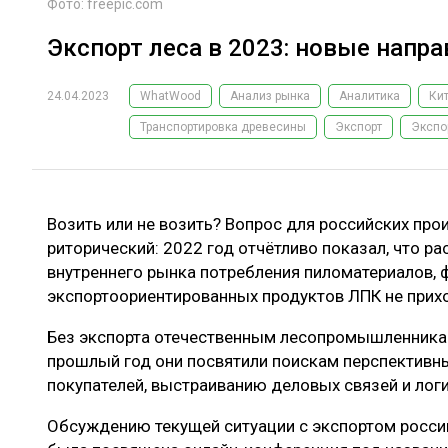
Фото: freepic.com
Экспорт леса в 2023: новые напр
24.04.2023
WhatWood
Анализ рынка
Аналитика
Ки
Транспортировка древесины
Экспорт
Экспо
Возить или не возить? Вопрос для российских пр
риторический: 2022 год отчётливо показал, что р
внутреннего рынка потребления пиломатериалов, ф
экспортоориентированных продуктов ЛПК не прихо
Без экспорта отечественным лесопромышленникам
прошлый год они посвятили поискам перспективн
покупателей, выстраиванию деловых связей и лог
Обсуждению текущей ситуации с экспортом росси