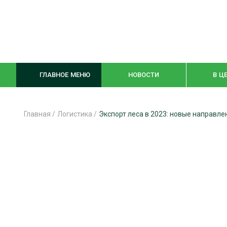
ГЛАВНОЕ МЕНЮ
НОВОСТИ
В Ц
Главная
/
Логистика
/
Экспорт леса в 2023: новые направле
ЛЕСНОЕ ХОЗЯЙСТВО
КОМПЛЕКСНА
ЛЕСОЗАГОТОВКА
ЛЕСОПИЛЕНИ
ОБРАБОТКА ДРЕВЕСИНЫ
ДЕРЕВЯНН
ЦИФРОВАЯ СРЕДА
БЕЗОПАСНОЕ
БИОЭНЕРГЕТИКА
СОРТИРОВКА