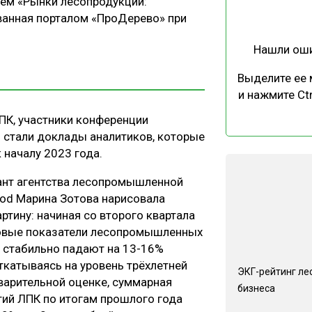
ем «Рынки лесопродукции:
ванная порталом «ПроДерево» при
Нашли ош
Выделите ее
и нажмите Ctr
ПК, участники конференции
и стали доклады аналитиков, которые
 началу 2023 года.
ант агентства лесопромышленной
od Марина Зотова нарисовала
ртину: начиная со второго квартала
овые показатели лесопромышленных
 стабильно падают на 13-16%
ткатываясь на уровень трёхлетней
ЭКГ-рейтинг ле
варительной оценке, суммарная
бизнеса
ий ЛПК по итогам прошлого года