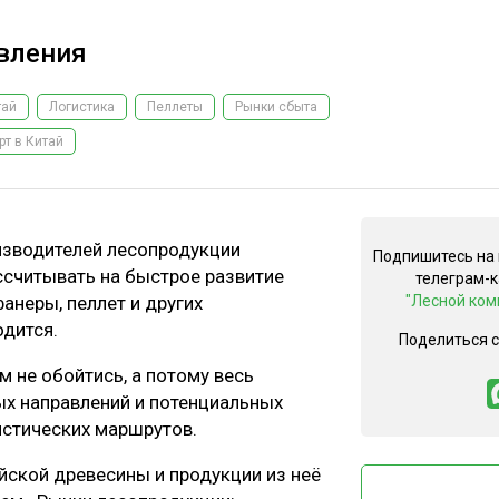
авления
тай
Логистика
Пеллеты
Рынки сбыта
рт в Китай
оизводителей лесопродукции
Подпишитесь на
ассчитывать на быстрое развитие
телеграм-
анеры, пеллет и других
"Лесной ком
дится.
Поделиться 
 не обойтись, а потому весь
ых направлений и потенциальных
истических маршрутов.
йской древесины и продукции из неё