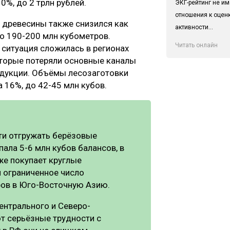
0%, до 2 трлн рублей.
ЭКГ-рейтинг не им
отношения к оцен
 древесины также снизился как
активности...
о 190-200 млн кубометров.
Читать онлайн
ситуация сложилась в регионах
оторые потеряли основные каналы
одукции. Объёмы лесозаготовки
а 16%, до 42-45 млн кубов.
ти отгружать берёзовые
ала 5-6 млн кубов балансов, в
же покупает круглые
и ограниченное число
ров в Юго-Восточную Азию.
ентрального и Северо-
т серьёзные трудности с