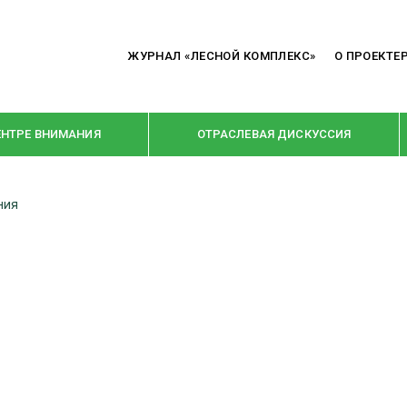
ЖУРНАЛ «ЛЕСНОЙ КОМПЛЕКС»
О ПРОЕКТЕ
ЕНТРЕ ВНИМАНИЯ
ОТРАСЛЕВАЯ ДИСКУССИЯ
ния
РУБРИКИ
Я ПЕРЕРАБОТКА
НОВОСТИ
Е
КРУПНЫМ ПЛАНОМ
ОЕ ДОМОСТРОЕНИЕ
ВЗГЛЯД ИЗНУТРИ
 ПРОИЗВОДСТВО
В ЦЕНТРЕ ВНИМАНИЯ
 ДРЕВЕСИНЫ
ПРЕДПРИЯТИЯ ЛПК