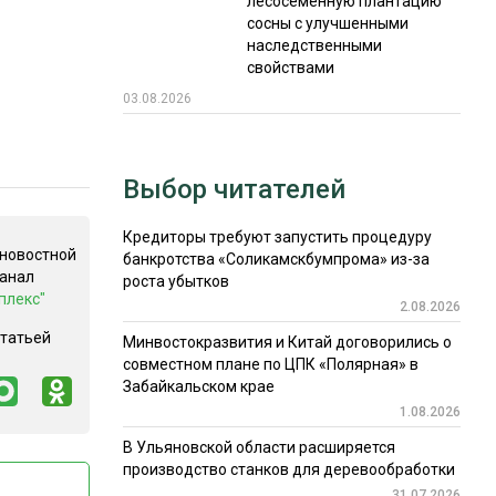
лесосеменную плантацию
сосны с улучшенными
наследственными
свойствами
03.08.2026
Выбор читателей
Кредиторы требуют запустить процедуру
 новостной
банкротства «Соликамскбумпрома» из-за
канал
роста убытков
плекс"
2.08.2026
статьей
Минвостокразвития и Китай договорились о
совместном плане по ЦПК «Полярная» в
Забайкальском крае
1.08.2026
В Ульяновской области расширяется
производство станков для деревообработки
31.07.2026