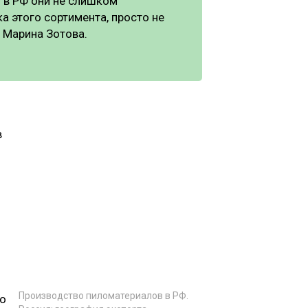
 в РФ они не слишком
а этого сортимента, просто не
 Марина Зотова.
в
9
Производство пиломатериалов в РФ.
то