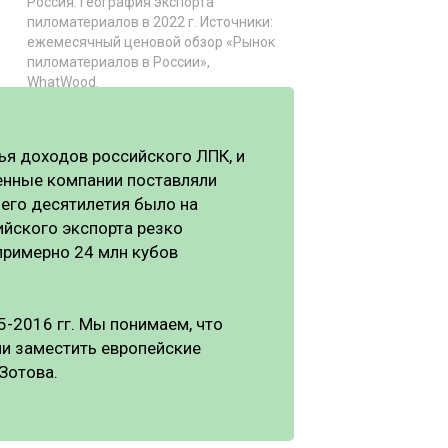
Россия: география экспорта
пиломатериалов в 2022 г. Источники:
ежемесячный ценовой обзор «Рынок
пиломатериалов в России»,
WhatWood.
ья доходов российского ЛПК, и
венные компании поставляли
его десятилетия было на
ийского экспорта резко
 примерно 24 млн кубов
5-2016 гг. Мы понимаем, что
ли заместить европейские
Зотова.