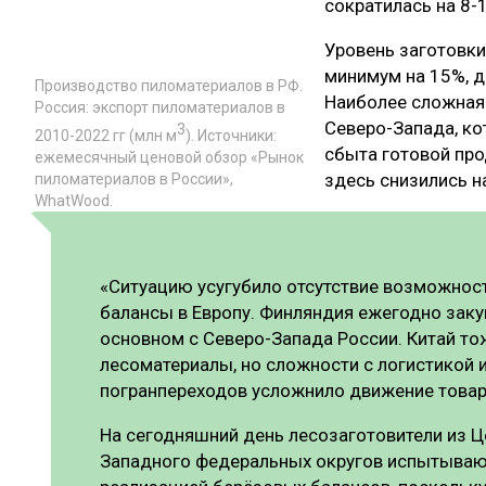
сократилась на 8-1
Уровень заготовки
минимум на 15%, д
Производство пиломатериалов в РФ.
Наиболее сложная 
Россия: экспорт пиломатериалов в
Северо-Запада, к
3
2010-2022 гг (млн м
). Источники:
сбыта готовой пр
ежемесячный ценовой обзор «Рынок
здесь снизились н
пиломатериалов в России»,
WhatWood.
«Ситуацию усугубило отсутствие возможнос
балансы в Европу. Финляндия ежегодно закуп
основном с Северо-Запада России. Китай то
лесоматериалы, но сложности с логистикой 
погранпереходов усложнило движение това
На сегодняшний день лесозаготовители из Ц
Западного федеральных округов испытываю