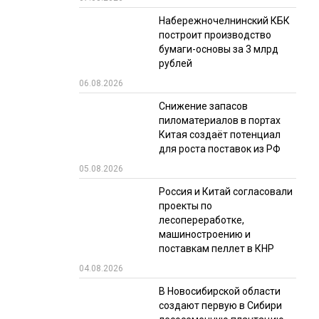
Набережночелнинский КБК
РЫНКИ СБЫТА
построит производство
В УСЛОВИЯХ САНКЦИЙ
бумаги-основы за 3 млрд
рублей
06.08.2026
Снижение запасов
пиломатериалов в портах
Китая создаёт потенциал
для роста поставок из РФ
05.08.2026
ИТОГИ МЕРОПРИЯТИЙ
Россия и Китай согласовали
проекты по
лесопереработке,
машиностроению и
поставкам пеллет в КНР
04.08.2026
В Новосибирской области
создают первую в Сибири