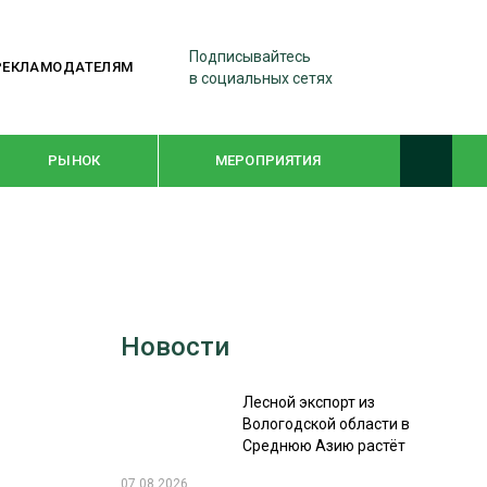
Подписывайтесь
РЕКЛАМОДАТЕЛЯМ
в социальных сетях
РЫНОК
МЕРОПРИЯТИЯ
ТЕМАТИЧЕСКИЕ ПРОЕКТЫ
ЛЕСДРЕВМАШ 2022
Новости
WOODEX-2021
Лесной экспорт из
ПОДБОРКИ СТАТЕЙ
Вологодской области в
Среднюю Азию растёт
СУШКА ДРЕВЕСИНЫ
07.08.2026