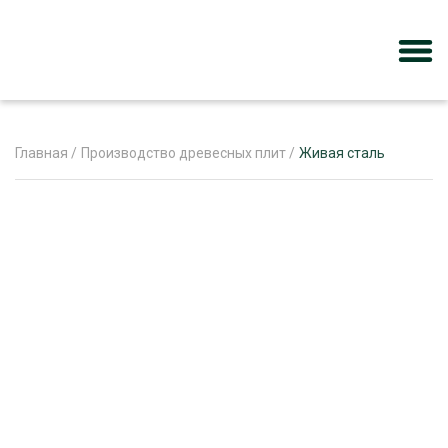
Главная
/
Производство древесных плит
/
Живая сталь
ЖУРНАЛ «ЛЕСНОЙ КОМПЛЕКС»
О ПРОЕКТЕ
РЕКЛАМОДАТЕЛЯМ
ЛЕСНОЕ ХОЗЯЙСТВО
ЭКСПЕРТНОЕ МНЕНИЕ
ЛЕСОЗАГОТОВКА