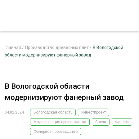
Главная
/
Производство древесных плит
/
В Вологодской
области модернизируют фанерный завод
ЖУРНАЛ «ЛЕСНОЙ КОМПЛЕКС»
О ПРОЕКТЕ
В Вологодской области
РЕКЛАМОДАТЕЛЯМ
модернизируют фанерный завод
04.02.2024
Вологодская область
Инвестпроект
Модернизация производства
Свеза
Фанера
ЛЕСНОЕ ХОЗЯЙСТВО
ЭКСПЕРТНОЕ МНЕНИЕ
Фанерное производство
ЛЕСОЗАГОТОВКА