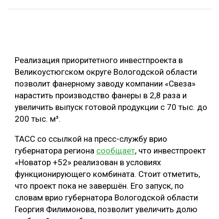
ОБРАБОТКА ДРЕВЕСИНЫ
ЦИФРОВАЯ СРЕДА
РУБРИКИ
БИОЭНЕРГЕТИКА
Реализация приоритетного инвестпроекта в
ТЕМАТИЧЕСКИЕ ПРОЕКТЫ
ЛЕСОВОССТАНОВЛЕНИЕ И ЗАЩИТА
Великоустюгском округе Вологодской области
позволит фанерному заводу компании «Свеза»
ЛОГИСТИКА
ПОДБОРКИ СТАТЕЙ
нарастить производство фанеры в 2,8 раза и
ПРОИЗВОДСТВО ДРЕВЕСНЫХ ПЛИТ
увеличить выпуск готовой продукции с 70 тыс. до
200 тыс. м³.
ЦБП
ТАСС со ссылкой на пресс-службу врио
КОМПЛЕКСНАЯ ПЕРЕРАБОТКА
губернатора региона
сообщает
, что инвестпроект
«Новатор +52» реализован в условиях
ЛЕСОПИЛЕНИЕ
функционирующего комбината. Стоит отметить,
ДЕРЕВЯННОЕ ДОМОСТРОЕНИЕ
что проект пока не завершён. Его запуск, по
словам врио губернатора Вологодской области
БЕЗОПАСНОЕ ПРОИЗВОДСТВО
Георгия Филимонова, позволит увеличить долю
СОРТИРОВКА ДРЕВЕСИНЫ