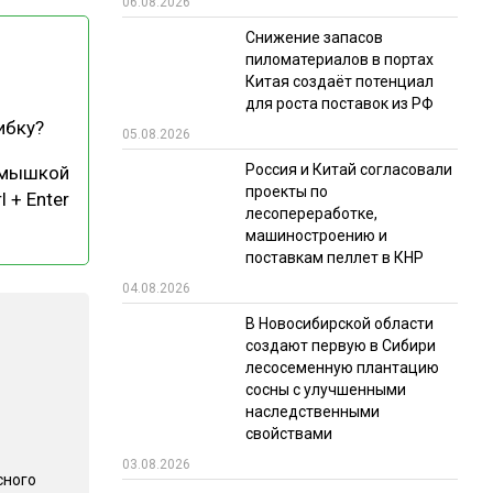
06.08.2026
РЫНКИ СБЫТА
Снижение запасов
пиломатериалов в портах
В УСЛОВИЯХ САНКЦИЙ
Китая создаёт потенциал
для роста поставок из РФ
ибку?
05.08.2026
Россия и Китай согласовали
 мышкой
проекты по
l + Enter
лесопереработке,
машиностроению и
поставкам пеллет в КНР
ИТОГИ МЕРОПРИЯТИЙ
04.08.2026
В Новосибирской области
создают первую в Сибири
лесосеменную плантацию
сосны с улучшенными
наследственными
свойствами
03.08.2026
сного