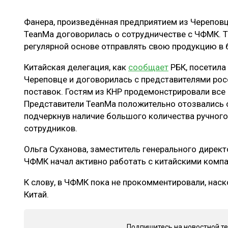
ЛЕСОВОССТАНОВЛЕНИЕ И ЗАЩИТА
СУШКА ДР
Фанера, произведённая предприятием из Череповца
ЛОГИСТИКА
МЕБЕЛЬНОЕ 
TeanMа договорилась о сотрудничестве с ЧФМК. Т
ПРОИЗВОДСТВО ДРЕВЕСНЫХ ПЛИТ
регулярной основе отправлять свою продукцию в
ЦБП
Китайская делегация, как
сообщает
РБК, посетила
Череповце и договорилась с представителями рос
поставок. Гостям из КНР продемонстрировали все
ЭКСПЕРТНОЕ МНЕНИЕ
Представители TeanMа положительно отозвались 
подчеркнув наличие большого количества ручного
сотрудников.
Ольга Суханова, заместитель генерального директо
ЧФМК начал активно работать с китайскими компа
К слову, в ЧФМК пока не прокомментировали, нас
Китай.
Подпишитесь на новостной т