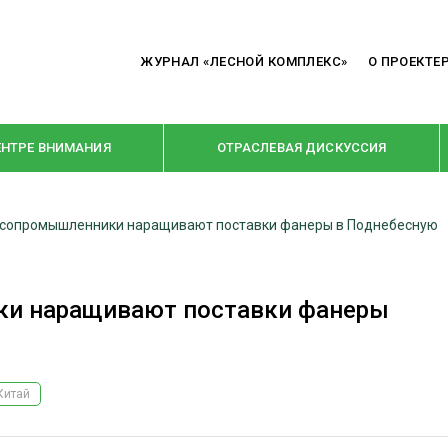
ЖУРНАЛ «ЛЕСНОЙ КОМПЛЕКС»
О ПРОЕКТЕ
ЕНТРЕ ВНИМАНИЯ
ОТРАСЛЕВАЯ ДИСКУССИЯ
есопромышленники наращивают поставки фанеры в Поднебесную
РУБРИКИ
Я ПЕРЕРАБОТКА
НОВОСТИ
ки наращивают поставки фанеры
Е
КРУПНЫМ ПЛАНОМ
ОЕ ДОМОСТРОЕНИЕ
ВЗГЛЯД ИЗНУТРИ
 ПРОИЗВОДСТВО
В ЦЕНТРЕ ВНИМАНИЯ
Китай
 ДРЕВЕСИНЫ
ПРЕДПРИЯТИЯ ЛПК