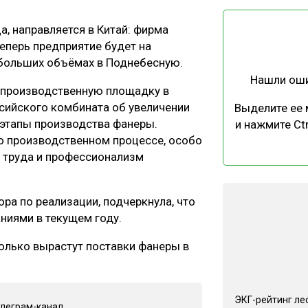
ЕВЕСИНЫ
РЫНОК
, направляется в Китай: фирма
ПРОИЗВОДСТВО
ТЕХНОЛОГИИ
еперь предприятие будет на
ОТРАСЛЕВАЯ ДИСКУССИЯ
 больших объёмах в Поднебесную.
Нашли ош
 производственную площадку в
сийского комбината об увеличении
Выделите ее
 этапы производства фанеры.
и нажмите Ctr
о производственном процессе, особо
 труда и профессионализм
КАЛЕНДАРЬ ВЫСТАВОК
ра по реализации, подчеркнула, что
ниями в текущем году.
колько вырастут поставки фанеры в
ЭКГ-рейтинг ле
елеграм-канал