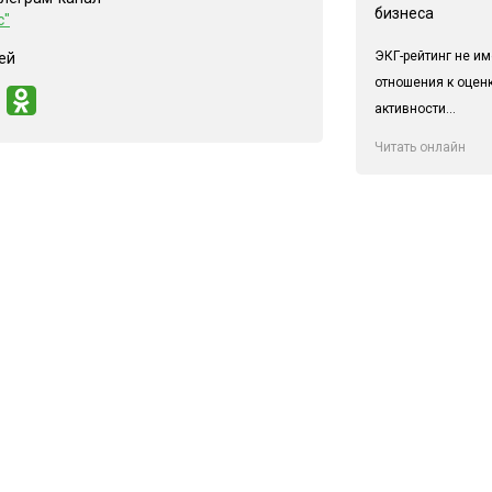
бизнеса
с"
ЭКГ-рейтинг не им
ей
отношения к оцен
активности...
Читать онлайн