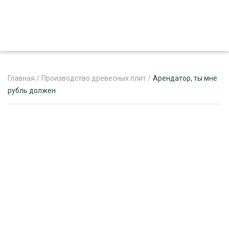
Главная
/
Производство древесных плит
/
Арендатор, ты мне
рубль должен
ЖУРНАЛ «ЛЕСНОЙ КОМПЛЕКС»
О ПРОЕКТЕ
РЕКЛАМОДАТЕЛЯМ
ЛЕСНОЕ ХОЗЯЙСТВО
ЭКСПЕРТНОЕ МНЕНИЕ
ЛЕСОЗАГОТОВКА