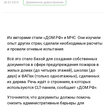
28.03.2024
Деревянное домостроение
ОБРАБОТКА ДРЕВЕСИНЫ
ЦИФРОВАЯ СРЕДА
РУБРИКИ
БИОЭНЕРГЕТИКА
ТЕМАТИЧЕСКИЕ ПРОЕКТЫ
ЛЕСОВОССТАНОВЛЕНИЕ И ЗАЩИТА
Их авторами стали «ДОМ.РФ» и МЧС. Они изучили
ЛОГИСТИКА
опыт других стран, сделали необходимые расчёты
ПОДБОРКИ СТАТЕЙ
и провели огневые испытания.
ПРОИЗВОДСТВО ДРЕВЕСНЫХ ПЛИТ
ЦБП
Всё это стало базой для создания собственных
документов в сфере предупреждения пожаров в
жилых домах (до четырёх этажей), школах (до
КОМПЛЕКСНАЯ ПЕРЕРАБОТКА
двух) и ФАПах (только одноэтажных), сделанных
ЛЕСОПИЛЕНИЕ
из дерева. Речь идёт о строениях, в которых
используются CLT-панели, сообщает «ДОМ.РФ».
ДЕРЕВЯННОЕ ДОМОСТРОЕНИЕ
Уточняется, что документы должны помочь
БЕЗОПАСНОЕ ПРОИЗВОДСТВО
снизить административные барьеры для
СОРТИРОВКА ДРЕВЕСИНЫ