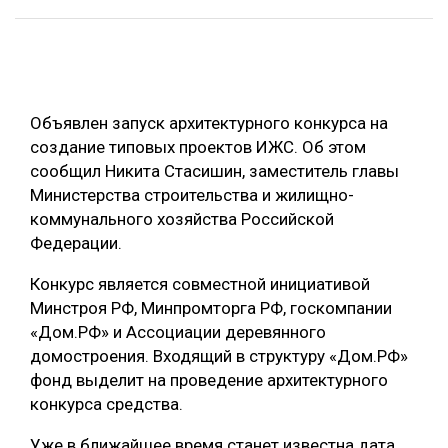
ОБРАБОТКА ДРЕВЕСИНЫ
ЦИФРОВАЯ СРЕДА
РУБРИКИ
БИОЭНЕРГЕТИКА
Объявлен запуск архитектурного конкурса на
ТЕМАТИЧЕСКИЕ ПРОЕКТЫ
ЛЕСОВОССТАНОВЛЕНИЕ И ЗАЩИТА
создание типовых проектов ИЖС. Об этом
сообщил Никита Стасишин, заместитель главы
ЛОГИСТИКА
ПОДБОРКИ СТАТЕЙ
Министерства строительства и жилищно-
ПРОИЗВОДСТВО ДРЕВЕСНЫХ ПЛИТ
коммунального хозяйства Российской
Федерации.
ЦБП
Конкурс является совместной инициативой
КОМПЛЕКСНАЯ ПЕРЕРАБОТКА
Минстроя РФ, Минпромторга РФ, госкомпании
«Дом.РФ» и Ассоциации деревянного
ЛЕСОПИЛЕНИЕ
домостроения. Входящий в структуру «Дом.РФ»
ДЕРЕВЯННОЕ ДОМОСТРОЕНИЕ
фонд выделит на проведение архитектурного
конкурса средства.
БЕЗОПАСНОЕ ПРОИЗВОДСТВО
СОРТИРОВКА ДРЕВЕСИНЫ
Уже в ближайшее время станет известна дата