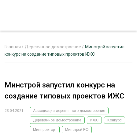
Главная
/
Деревянное домостроение
/
Минстрой запустил
конкурс на создание типовых проектов ИЖС
ЖУРНАЛ «ЛЕСНОЙ КОМПЛЕКС»
О ПРОЕКТЕ
Минстрой запустил конкурс на
РЕКЛАМОДАТЕЛЯМ
создание типовых проектов ИЖС
23.04.2021
Ассоциация деревянного домостроения
Деревянное домостроение
ИЖС
Конкурс
ЛЕСНОЕ ХОЗЯЙСТВО
ЭКСПЕРТНОЕ МНЕНИЕ
Минпромторг
Минстрой РФ
ЛЕСОЗАГОТОВКА