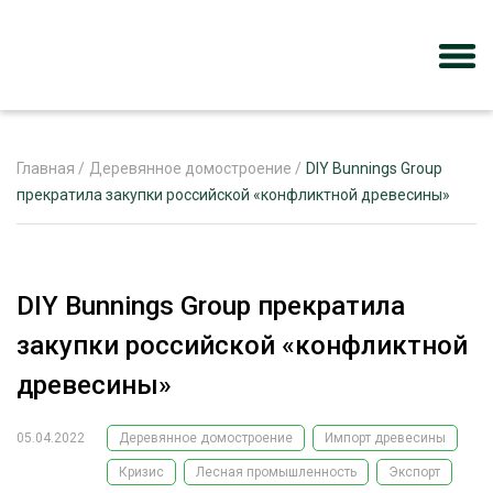
Главная
/
Деревянное домостроение
/
DIY Bunnings Group
прекратила закупки российской «конфликтной древесины»
ЖУРНАЛ «ЛЕСНОЙ КОМПЛЕКС»
О ПРОЕКТЕ
DIY Bunnings Group прекратила
РЕКЛАМОДАТЕЛЯМ
закупки российской «конфликтной
древесины»
05.04.2022
Деревянное домостроение
Импорт древесины
ЛЕСНОЕ ХОЗЯЙСТВО
ЭКСПЕРТНОЕ МНЕНИЕ
Кризис
Лесная промышленность
Экспорт
ЛЕСОЗАГОТОВКА