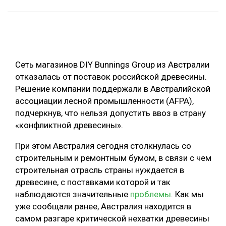
ОБРАБОТКА ДРЕВЕСИНЫ
ЦИФРОВАЯ СРЕДА
РУБРИКИ
БИОЭНЕРГЕТИКА
Сеть магазинов DIY Bunnings Group из Австралии
ТЕМАТИЧЕСКИЕ ПРОЕКТЫ
ЛЕСОВОССТАНОВЛЕНИЕ И ЗАЩИТА
отказалась от поставок российской древесины.
ЛОГИСТИКА
Решение компании поддержали в Австралийской
ПОДБОРКИ СТАТЕЙ
ассоциации лесной промышленности (AFPA),
ПРОИЗВОДСТВО ДРЕВЕСНЫХ ПЛИТ
подчеркнув, что нельзя допустить ввоз в страну
ЦБП
«конфликтной древесины».
При этом Австралия сегодня столкнулась со
КОМПЛЕКСНАЯ ПЕРЕРАБОТКА
строительным и ремонтным бумом, в связи с чем
ЛЕСОПИЛЕНИЕ
строительная отрасль страны нуждается в
древесине, с поставками которой и так
ДЕРЕВЯННОЕ ДОМОСТРОЕНИЕ
наблюдаются значительные
проблемы
. Как мы
БЕЗОПАСНОЕ ПРОИЗВОДСТВО
уже сообщали ранее, Австралия находится в
самом разгаре критической нехватки древесины
СОРТИРОВКА ДРЕВЕСИНЫ