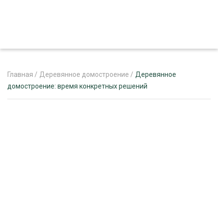
Главная
/
Деревянное домостроение
/
Деревянное
домостроение: время конкретных решений
ЖУРНАЛ «ЛЕСНОЙ КОМПЛЕКС»
О ПРОЕКТЕ
РЕКЛАМОДАТЕЛЯМ
ЛЕСНОЕ ХОЗЯЙСТВО
ЭКСПЕРТНОЕ МНЕНИЕ
ЛЕСОЗАГОТОВКА