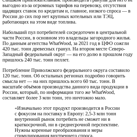
выгодно из-за огромных тарифов на перевозку, отсутствия
щадящих ставок по кредитам и, главное, низкого спроса — в
России до сих пор нет крупных котельных или ТЭЦ,
работающих на этом виде топлива.
Набольший пул потребителей сосредоточен в центральной
части России, в основном это владельцы загородного жилья.
По данным агентства WhatWood, за 2021 год в ЦФО сожгли
420 тыс. тонн древесных гранул. На втором месте Северо-
Западный федеральный округ — на его долю в прошлом году
пришлось 240 тыс. тонн пеллет.
Потребление Приволжского федерального округа составило
120 тыс. тонн. Об остальных регионах подробно говорить
смысла нет — на них пришлось всего 60 тыс. тонн. В
масштабе объёмов производства данного вида продукции в
России, который, по информации того же WhatWood,
составляет более 3 млн тонн, это ничтожно мало.
«Изначально этот продукт производится в России
с фокусом на поставку в Европу: 2,5-3 млн тонн
внутренний рынок потребить не сможет ни в
краткосрочной, ни в среднесрочной перспективе.
Нужны коренные преобразования и меры
стимулирования внутреннего спроса.