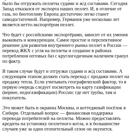
было бы отгружать пеллеты судами и ж/д составами. Сегодня
Запад отказался от экспорта наших пеллет. И, в отличие от
газа, по биотопливу Европа достаточно легко станет
самодостаточной. Например, Германия уже несколько лет
является нетто-экспортёром пеллет.
Что будет с российскими экспортёрами, зависит от их умения
выживать и конкуренции. Самое простое и перспективное
решение для развития внутреннего рынка пеллет в России —
перевод ЖКХ с угля на пеллеты и создание в районах
потребления оптовых баз с круглогодичным наличием гранул
по факту.
В таком случае будут и отгрузки судами и ж/д составами. А
следующим этапом должен стать переход с продажи пеллет на
продажу тепла. Если учитывать географический фактор, то в
первую очередь следует посмотреть на карту газификации
(вернее, недогазификации) России: где нет трубы, там и
покупатель.
Это может быть и окраина Москвы, и коттеджный посёлок в
Сибири. Отдельный вопрос — финансовая поддержка
перевода потребителей на пеллеты. Можно предоставлять
кредиты на установку пеллетного котла, и в большинстве
случаев уже за один отопительный сезон он окупится.