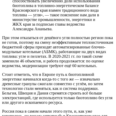
способствовать увеличению доли использования
биотоплива в топливно-энергетическом балансе
Красноярского края взамен традиционного вида
топлива — угля», — такое пояснение нам дали в
министерстве промышленности, энергетики и
ЖКХ края за подписью главы ведомства
Александра Ананьева.
При этом отказаться от дешёвого угля полностью регион пока
не готов, поэтому на смену неэффективным теплоисточникам
бюджетной сферы приходят автоматизированные блочно-
модульные котельные (АБМК), работающие на двух видах
топлива: угле и пеллетах. В 2020-2021 гг. по такой схеме
заменили 46 объектов, и работа продолжается: по оценке
ведомства, модернизации требуют ещё 60 котельных.
Стоит отметить, что в Европе путь к биотопливной
энергетике начинался когда-то с того же — изначально
древесные гранулы сжигали совместно с углём, но затем
технологии стали меняться, как и система поддержки.
Бельгия, Швеция и Дания стремятся строить всё больше
электростанций, где используется только биотопливо без угля
или другого ископаемого ресурса.
Россия пока в самом начали этого пути, и, как уже
говорилось, он весьма затратный: в Красноярском крае для