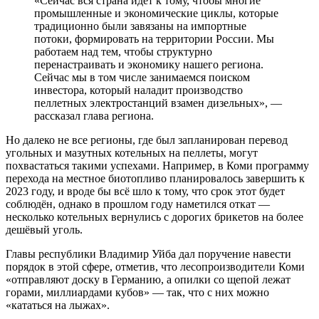
«Сейчас вся страна идёт к тому, чтобы многие
промышленные и экономические циклы, которые
традиционно были завязаны на импортные
потоки, формировать на территории России. Мы
работаем над тем, чтобы структурно
перенастраивать и экономику нашего региона.
Сейчас мы в том числе занимаемся поиском
инвестора, который наладит производство
пеллетных электростанций взамен дизельных», —
рассказал глава региона.
Но далеко не все регионы, где был запланирован перевод
угольных и мазутных котельных на пеллеты, могут
похвастаться такими успехами. Например, в Коми программу
перехода на местное биотопливо планировалось завершить к
2023 году, и вроде бы всё шло к тому, что срок этот будет
соблюдён, однако в прошлом году наметился откат —
несколько котельных вернулись с дорогих брикетов на более
дешёвый уголь.
Главы республики Владимир Уйба дал поручение навести
порядок в этой сфере, отметив, что лесопроизводители Коми
«отправляют доску в Германию, а опилки со щепой лежат
горами, миллиардами кубов» — так, что с них можно
«кататься на лыжах».