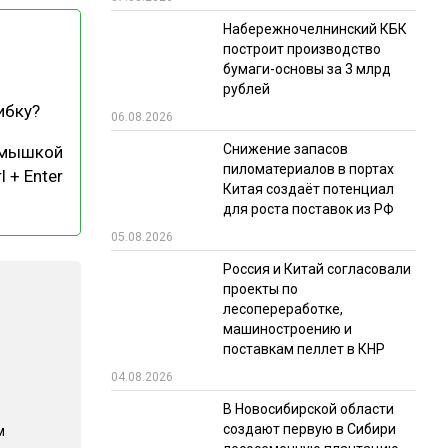
Набережночелнинский КБК
РЫНКИ СБЫТА
построит производство
В УСЛОВИЯХ САНКЦИЙ
бумаги-основы за 3 млрд
рублей
ибку?
06.08.2026
Снижение запасов
 мышкой
пиломатериалов в портах
l + Enter
Китая создаёт потенциал
для роста поставок из РФ
05.08.2026
ИТОГИ МЕРОПРИЯТИЙ
Россия и Китай согласовали
проекты по
лесопереработке,
машиностроению и
поставкам пеллет в КНР
04.08.2026
В Новосибирской области
создают первую в Сибири
м