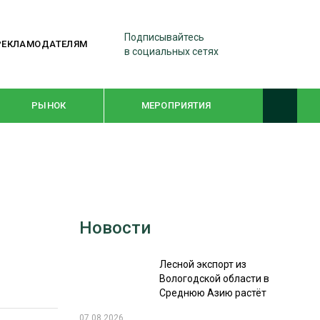
Подписывайтесь
РЕКЛАМОДАТЕЛЯМ
в социальных сетях
РЫНОК
МЕРОПРИЯТИЯ
ТЕМАТИЧЕСКИЕ ПРОЕКТЫ
ЛЕСДРЕВМАШ 2022
Новости
WOODEX-2021
Лесной экспорт из
ПОДБОРКИ СТАТЕЙ
Вологодской области в
Среднюю Азию растёт
СУШКА ДРЕВЕСИНЫ
07.08.2026