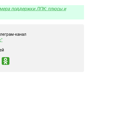
 мера поддержки ЛПК: плюсы и
елеграм-канал
с"
ей