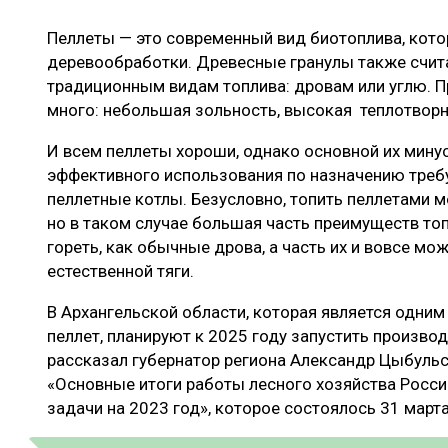
ЛЕСОВОССТАНОВЛЕНИЕ И ЗАЩИТА
СУШКА ДР
Пеллеты — это современный вид биотоплива, кото
ЛОГИСТИКА
МЕБЕЛЬНОЕ 
деревообработки. Древесные гранулы также счит
ПРОИЗВОДСТВО ДРЕВЕСНЫХ ПЛИТ
традиционным видам топлива: дровам или углю. П
много: небольшая зольность, высокая теплотворно
ЦБП
И всем пеллеты хороши, однако основной их минус
эффективного использования по назначению треб
пеллетные котлы. Безусловно, топить пеллетами м
ЭКСПЕРТНОЕ МНЕНИЕ
но в таком случае большая часть преимуществ топ
гореть, как обычные дрова, а часть их и вовсе мо
естественной тяги.
В Архангельской области, которая является одним
пеллет, планируют к 2025 году запустить произво
рассказал губернатор региона Александр Цыбуль
«Основные итоги работы лесного хозяйства Росси
задачи на 2023 год», которое состоялось 31 марта