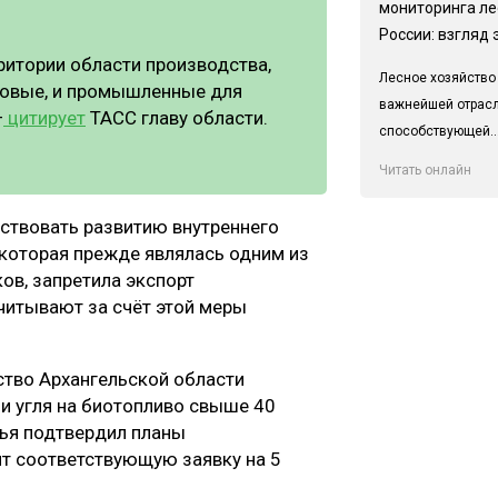
мониторинга ле
России: взгляд 
ритории области производства,
Лесное хозяйство
товые, и промышленные для
важнейшей отрас
—
цитирует
ТАСС главу области.
способствующей..
Читать онлайн
бствовать развитию внутреннего
 которая прежде являлась одним из
ов, запретила экспорт
читывают за счёт этой меры
ьство Архангельской области
 и угля на биотопливо свыше 40
рья подтвердил планы
ит соответствующую заявку на 5