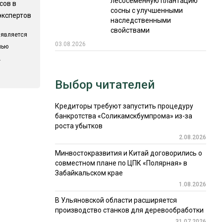
лесосеменную плантацию
сов в
сосны с улучшенными
экспертов
наследственными
свойствами
 является
03.08.2026
лью
.
Выбор читателей
Кредиторы требуют запустить процедуру
банкротства «Соликамскбумпрома» из-за
роста убытков
2.08.2026
Минвостокразвития и Китай договорились о
совместном плане по ЦПК «Полярная» в
Забайкальском крае
1.08.2026
В Ульяновской области расширяется
производство станков для деревообработки
31.07.2026