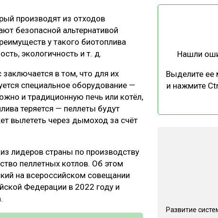
ЕВЕСИНЫ
РЫНОК
рый производят из отходов
ПРОИЗВОДСТВО
ТЕХНОЛОГИИ
ают безопасной альтернативой
ОТРАСЛЕВАЯ ДИСКУССИЯ
реимуществ у такого биотоплива
сть, экологичность и т. д.
Нашли ош
 заключается в том, что для их
Выделите ее
уется специальное оборудование —
и нажмите Ctr
ожно и традиционную печь или котёл,
лива теряется — пеллеты будут
КАЛЕНДАРЬ ВЫСТАВОК
жет вылететь через дымоход за счёт
 из лидеров страны по производству
дство пеллетных котлов. Об этом
ский на всероссийском совещании
йской Федерации в 2022 году и
.
Развитие систе