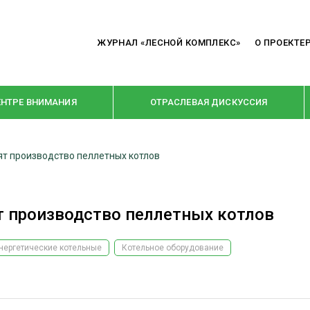
ЖУРНАЛ «ЛЕСНОЙ КОМПЛЕКС»
О ПРОЕКТЕ
ЕНТРЕ ВНИМАНИЯ
ОТРАСЛЕВАЯ ДИСКУССИЯ
ят производство пеллетных котлов
РУБРИКИ
Я ПЕРЕРАБОТКА
НОВОСТИ
т производство пеллетных котлов
Е
КРУПНЫМ ПЛАНОМ
ОЕ ДОМОСТРОЕНИЕ
ВЗГЛЯД ИЗНУТРИ
нергетические котельные
Котельное оборудование
 ПРОИЗВОДСТВО
В ЦЕНТРЕ ВНИМАНИЯ
 ДРЕВЕСИНЫ
ПРЕДПРИЯТИЯ ЛПК