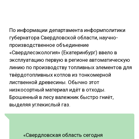
ОБРАБОТКА ДРЕВЕСИНЫ
ЦИФРОВАЯ СРЕДА
РУБРИКИ
По информации департамента информполитики
БИОЭНЕРГЕТИКА
губернатора Свердловской области, научно-
ТЕМАТИЧЕСКИЕ ПРОЕКТЫ
ЛЕСОВОССТАНОВЛЕНИЕ И ЗАЩИТА
производственное объединение
«Свердлесэкология» (Екатеринбург) ввело в
ЛОГИСТИКА
ПОДБОРКИ СТАТЕЙ
эксплуатацию первую в регионе автоматическую
ПРОИЗВОДСТВО ДРЕВЕСНЫХ ПЛИТ
линию по производству топливных элементов для
твёрдотопливных котлов из тонкомерной
ЦБП
лиственной древесины. Обычно этот
низкосортный материал идёт в отходы.
КОМПЛЕКСНАЯ ПЕРЕРАБОТКА
Брошенный в лесу валежник быстро гниёт,
ЛЕСОПИЛЕНИЕ
выделяя углекислый газ.
ДЕРЕВЯННОЕ ДОМОСТРОЕНИЕ
БЕЗОПАСНОЕ ПРОИЗВОДСТВО
«Свердловская область сегодня
СОРТИРОВКА ДРЕВЕСИНЫ