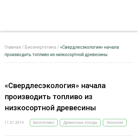
Главная
/
Биоэнергетика
/
«Свердлесэкология» начала
производить топливо из низкосортной древесины
ЖУРНАЛ «ЛЕСНОЙ КОМПЛЕКС»
О ПРОЕКТЕ
«Свердлесэкология» начала
РЕКЛАМОДАТЕЛЯМ
производить топливо из
низкосортной древесины
11.01.2019
Биотопливо
Древесные отходы
Экология
ЛЕСНОЕ ХОЗЯЙСТВО
ЭКСПЕРТНОЕ МНЕНИЕ
ЛЕСОЗАГОТОВКА