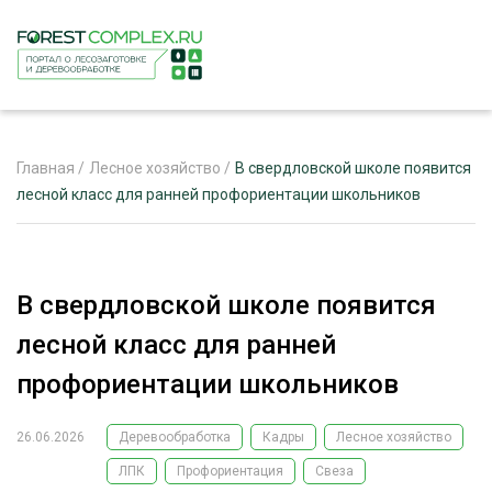
Главная
/
Лесное хозяйство
/
В свердловской школе появится
лесной класс для ранней профориентации школьников
ЖУРНАЛ «ЛЕСНОЙ КОМПЛЕКС»
О ПРОЕКТЕ
В свердловской школе появится
РЕКЛАМОДАТЕЛЯМ
лесной класс для ранней
профориентации школьников
26.06.2026
Деревообработка
Кадры
Лесное хозяйство
ЛЕСНОЕ ХОЗЯЙСТВО
ЭКСПЕРТНОЕ МНЕНИЕ
ЛПК
Профориентация
Свеза
ЛЕСОЗАГОТОВКА