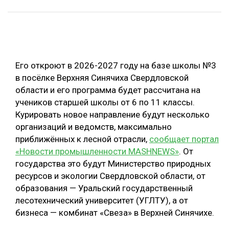
ОБРАБОТКА ДРЕВЕСИНЫ
ЦИФРОВАЯ СРЕДА
РУБРИКИ
БИОЭНЕРГЕТИКА
Его откроют в 2026-2027 году на базе школы №3
ТЕМАТИЧЕСКИЕ ПРОЕКТЫ
ЛЕСОВОССТАНОВЛЕНИЕ И ЗАЩИТА
в посёлке Верхняя Синячиха Свердловской
ЛОГИСТИКА
области и его программа будет рассчитана на
ПОДБОРКИ СТАТЕЙ
учеников старшей школы от 6 по 11 классы.
ПРОИЗВОДСТВО ДРЕВЕСНЫХ ПЛИТ
Курировать новое направление будут несколько
ЦБП
организаций и ведомств, максимально
приближённых к лесной отрасли,
сообщает портал
«Новости промышленности MASHNEWS»
. От
КОМПЛЕКСНАЯ ПЕРЕРАБОТКА
государства это будут Министерство природных
ЛЕСОПИЛЕНИЕ
ресурсов и экологии Свердловской области, от
образования — Уральский государственный
ДЕРЕВЯННОЕ ДОМОСТРОЕНИЕ
лесотехнический университет (УГЛТУ), а от
БЕЗОПАСНОЕ ПРОИЗВОДСТВО
бизнеса — комбинат «Свеза» в Верхней Синячихе.
СОРТИРОВКА ДРЕВЕСИНЫ