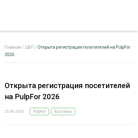
Главная
/
ЦБП
/
Открыта регистрация посетителей на PulpFor
2026
ЖУРНАЛ «ЛЕСНОЙ КОМПЛЕКС»
О ПРОЕКТЕ
Открыта регистрация посетителей
РЕКЛАМОДАТЕЛЯМ
на PulpFor 2026
25.06.2026
PulpFor
Выставка
ЛЕСНОЕ ХОЗЯЙСТВО
ЭКСПЕРТНОЕ МНЕНИЕ
ЛЕСОЗАГОТОВКА