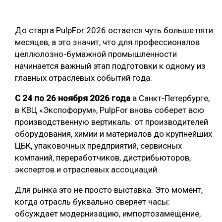
ОБРАБОТКА ДРЕВЕСИНЫ
До старта PulpFor 2026 остается чуть больше пяти
ЦИФРОВАЯ СРЕДА
РУБРИКИ
месяцев, а это значит, что для профессионалов
БИОЭНЕРГЕТИКА
целлюлозно-бумажной промышленности
ТЕМАТИЧЕСКИЕ ПРОЕКТЫ
начинается важный этап подготовки к одному из
ЛЕСОВОССТАНОВЛЕНИЕ И ЗАЩИТА
главных отраслевых событий года.
ЛОГИСТИКА
ПОДБОРКИ СТАТЕЙ
С 24 по 26 ноября 2026 года
в Санкт-Петербурге,
ПРОИЗВОДСТВО ДРЕВЕСНЫХ ПЛИТ
в КВЦ «Экспофорум», PulpFor вновь соберет всю
ЦБП
производственную вертикаль: от производителей
оборудования, химии и материалов до крупнейших
ЦБК, упаковочных предприятий, сервисных
КОМПЛЕКСНАЯ ПЕРЕРАБОТКА
компаний, переработчиков, дистрибьюторов,
ЛЕСОПИЛЕНИЕ
экспертов и отраслевых ассоциаций.
ДЕРЕВЯННОЕ ДОМОСТРОЕНИЕ
Для рынка это не просто выставка. Это момент,
когда отрасль буквально сверяет часы:
БЕЗОПАСНОЕ ПРОИЗВОДСТВО
обсуждает модернизацию, импортозамещение,
СОРТИРОВКА ДРЕВЕСИНЫ