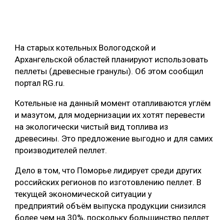
ОБРАБОТКА ДРЕВЕСИНЫ
ЦИФРОВАЯ СРЕДА
РУБРИКИ
На старых котельных Вологодской и
БИОЭНЕРГЕТИКА
Архангельской областей планируют использовать
ТЕМАТИЧЕСКИЕ ПРОЕКТЫ
ЛЕСОВОССТАНОВЛЕНИЕ И ЗАЩИТА
пеллеты (древесные гранулы). Об этом сообщил
портал RG.ru.
ЛОГИСТИКА
ПОДБОРКИ СТАТЕЙ
ПРОИЗВОДСТВО ДРЕВЕСНЫХ ПЛИТ
Котельные на данный момент отапливаются углём
и мазутом, для модернизации их хотят перевести
ЦБП
на экологически чистый вид топлива из
древесины. Это предложение выгодно и для самих
КОМПЛЕКСНАЯ ПЕРЕРАБОТКА
производителей пеллет.
ЛЕСОПИЛЕНИЕ
Дело в том, что Поморье лидирует среди других
российских регионов по изготовлению пеллет. В
ДЕРЕВЯННОЕ ДОМОСТРОЕНИЕ
текущей экономической ситуации у
БЕЗОПАСНОЕ ПРОИЗВОДСТВО
предприятий объём выпуска продукции снизился
более чем на 30%, поскольку большинство пеллет
СОРТИРОВКА ДРЕВЕСИНЫ