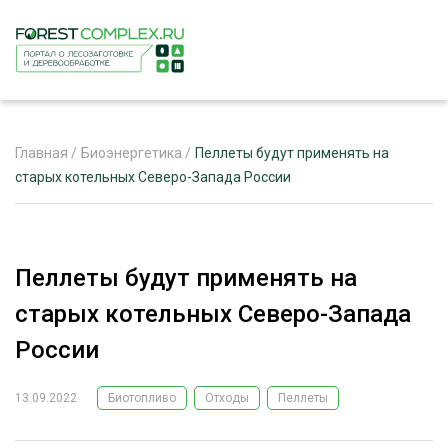
Главная
/
Биоэнергетика
/
Пеллеты будут применять на
старых котельных Северо-Запада России
ЖУРНАЛ «ЛЕСНОЙ КОМПЛЕКС»
О ПРОЕКТЕ
Пеллеты будут применять на
РЕКЛАМОДАТЕЛЯМ
старых котельных Северо-Запада
России
13.09.2022
Биотопливо
Отходы
Пеллеты
ЛЕСНОЕ ХОЗЯЙСТВО
ЭКСПЕРТНОЕ МНЕНИЕ
ЛЕСОЗАГОТОВКА