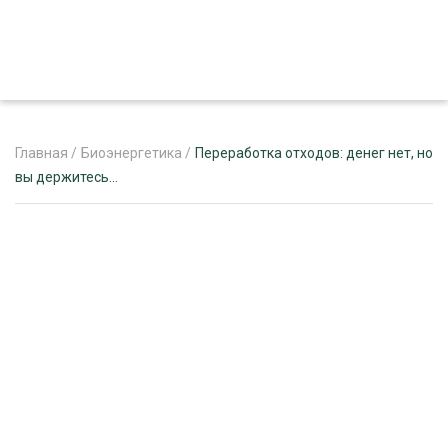
Главная
/
Биоэнергетика
/
Переработка отходов: денег нет, но
вы держитесь…
ЖУРНАЛ «ЛЕСНОЙ КОМПЛЕКС»
О ПРОЕКТЕ
РЕКЛАМОДАТЕЛЯМ
ЛЕСНОЕ ХОЗЯЙСТВО
ЭКСПЕРТНОЕ МНЕНИЕ
ЛЕСОЗАГОТОВКА