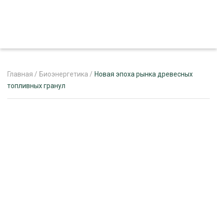
Главная
/
Биоэнергетика
/
Новая эпоха рынка древесных
топливных гранул
ЖУРНАЛ «ЛЕСНОЙ КОМПЛЕКС»
О ПРОЕКТЕ
РЕКЛАМОДАТЕЛЯМ
ЛЕСНОЕ ХОЗЯЙСТВО
ЭКСПЕРТНОЕ МНЕНИЕ
ЛЕСОЗАГОТОВКА