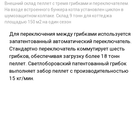
Внешний склад пеллет с тремя грибками и переключателем.
На входе встроенного бункера котла установлен циклон в
шумозащитном колпаке. Склад 9 тонн для коттеджа
площадью 150 м2 на один сезон
Для переключения между грибками используется
запатентованный автоматический переключатель.
Стандартно переключатель коммутирует шесть
грибков, обеспечивая загрузку более 18 тонн
пеллет. Светлоборовский патентованный грибок
выполняет забор пеллет с производительностью
15 кг/мин.