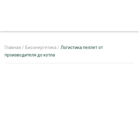
Главная
/
Биоэнергетика
/
Логистика пеллет от
производителя до котла
ЖУРНАЛ «ЛЕСНОЙ КОМПЛЕКС»
О ПРОЕКТЕ
РЕКЛАМОДАТЕЛЯМ
ЛЕСНОЕ ХОЗЯЙСТВО
ЭКСПЕРТНОЕ МНЕНИЕ
ЛЕСОЗАГОТОВКА