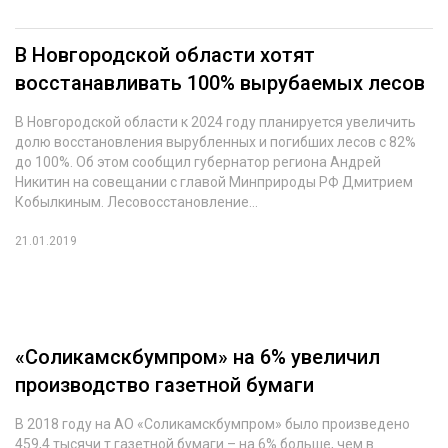
В Новгородской области хотят
восстанавливать 100% вырубаемых лесов
В Новгородской области к 2024 году планируется увеличить
долю восстановления вырубленных и погибших лесов с 82%
до 100%. Об этом сообщил губернатор региона Андрей
Никитин на совещании с главой Минприроды РФ Дмитрием
Кобылкиным. Лесовосстановление...
21.01.2019
«Соликамскбумпром» на 6% увеличил
производство газетной бумаги
В 2018 году на АО «Соликамскбумпром» было произведено
459,4 тысячи т газетной бумаги – на 6% больше, чем в