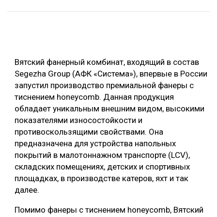
ОБРАБОТКА ДРЕВЕСИНЫ
ЦИФРОВАЯ СРЕДА
РУБРИКИ
БИОЭНЕРГЕТИКА
Вятский фанерный комбинат, входящий в состав
ТЕМАТИЧЕСКИЕ ПРОЕКТЫ
ЛЕСОВОССТАНОВЛЕНИЕ И ЗАЩИТА
Segezha Group (АФК «Система»), впервые в России
ЛОГИСТИКА
запустил производство премиальной фанеры с
ПОДБОРКИ СТАТЕЙ
тиснением honeycomb. Данная продукция
ПРОИЗВОДСТВО ДРЕВЕСНЫХ ПЛИТ
обладает уникальным внешним видом, высокими
ЦБП
показателями износостойкости и
противоскользящими свойствами. Она
предназначена для устройства напольных
КОМПЛЕКСНАЯ ПЕРЕРАБОТКА
покрытий в малотоннажном транспорте (LCV),
ЛЕСОПИЛЕНИЕ
складских помещениях, детских и спортивных
площадках, в производстве катеров, яхт и так
ДЕРЕВЯННОЕ ДОМОСТРОЕНИЕ
далее.
БЕЗОПАСНОЕ ПРОИЗВОДСТВО
Помимо фанеры с тиснением honeycomb, Вятский
СОРТИРОВКА ДРЕВЕСИНЫ