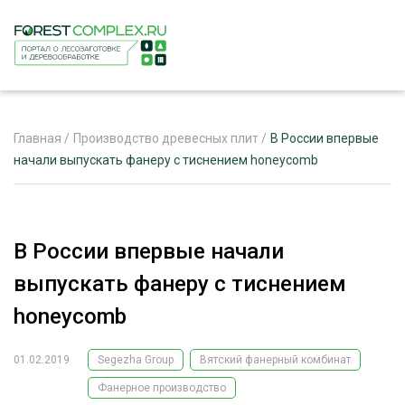
Главная
/
Производство древесных плит
/
В России впервые
начали выпускать фанеру с тиснением honeycomb
ЖУРНАЛ «ЛЕСНОЙ КОМПЛЕКС»
О ПРОЕКТЕ
В России впервые начали
РЕКЛАМОДАТЕЛЯМ
выпускать фанеру с тиснением
honeycomb
01.02.2019
Segezha Group
Вятский фанерный комбинат
ЛЕСНОЕ ХОЗЯЙСТВО
ЭКСПЕРТНОЕ МНЕНИЕ
Фанерное производство
ЛЕСОЗАГОТОВКА