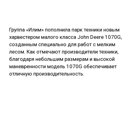
ОБРАБОТКА ДРЕВЕСИНЫ
ЦИФРОВАЯ СРЕДА
РУБРИКИ
Группа «Илим» пополнила парк техники новым
БИОЭНЕРГЕТИКА
харвестером малого класса John Deere 1070G,
ТЕМАТИЧЕСКИЕ ПРОЕКТЫ
ЛЕСОВОССТАНОВЛЕНИЕ И ЗАЩИТА
созданным специально для работ с мелким
лесом. Как отмечают производители техники,
ЛОГИСТИКА
ПОДБОРКИ СТАТЕЙ
благодаря небольшим размерам и высокой
ПРОИЗВОДСТВО ДРЕВЕСНЫХ ПЛИТ
маневренности модель 1070G обеспечивает
отличную производительность.
ЦБП
КОМПЛЕКСНАЯ ПЕРЕРАБОТКА
ЛЕСОПИЛЕНИЕ
ДЕРЕВЯННОЕ ДОМОСТРОЕНИЕ
БЕЗОПАСНОЕ ПРОИЗВОДСТВО
СОРТИРОВКА ДРЕВЕСИНЫ