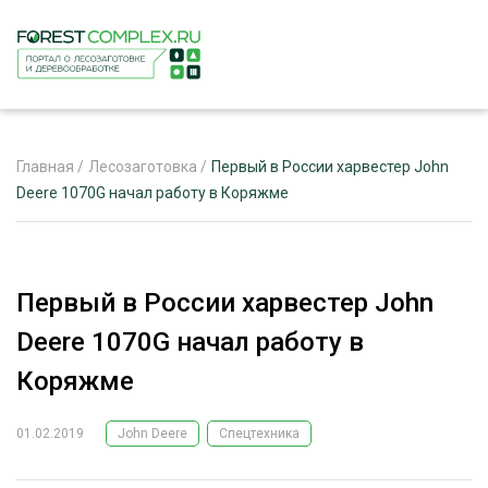
Главная
/
Лесозаготовка
/
Первый в России харвестер John
Deere 1070G начал работу в Коряжме
ЖУРНАЛ «ЛЕСНОЙ КОМПЛЕКС»
О ПРОЕКТЕ
Первый в России харвестер John
РЕКЛАМОДАТЕЛЯМ
Deere 1070G начал работу в
Коряжме
01.02.2019
John Deere
Спецтехника
ЛЕСНОЕ ХОЗЯЙСТВО
ЭКСПЕРТНОЕ МНЕНИЕ
ЛЕСОЗАГОТОВКА