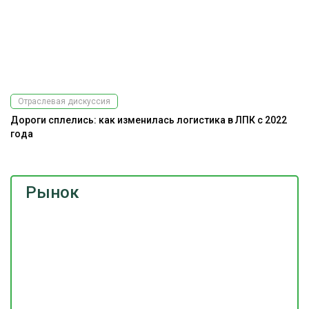
Отраслевая дискуссия
Дороги сплелись: как изменилась логистика в ЛПК с 2022
А
года
Рынок