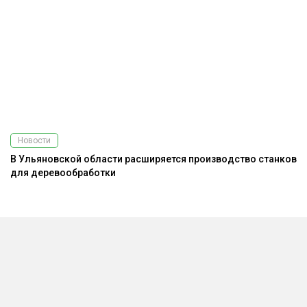
Новости
В Ульяновской области расширяется производство станков
З
для деревообработки
и