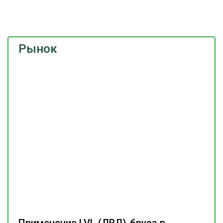
Рынок
Применение LVL (ЛВЛ)-бруса в