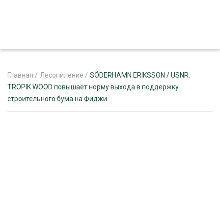
Главная
/
Лесопиление
/
SÖDERHAMN ERIKSSON / USNR:
TROPIK WOOD повышает норму выхода в поддержку
строительного бума на Фиджи
ЖУРНАЛ «ЛЕСНОЙ КОМПЛЕКС»
О ПРОЕКТЕ
РЕКЛАМОДАТЕЛЯМ
ЛЕСНОЕ ХОЗЯЙСТВО
ЭКСПЕРТНОЕ МНЕНИЕ
ЛЕСОЗАГОТОВКА