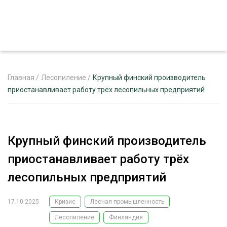
Главная
/
Лесопиление
/
Крупный финский производитель
приостанавливает работу трёх лесопильных предприятий
ЖУРНАЛ «ЛЕСНОЙ КОМПЛЕКС»
О ПРОЕКТЕ
Крупный финский производитель
РЕКЛАМОДАТЕЛЯМ
приостанавливает работу трёх
лесопильных предприятий
17.10.2025
Кризис
Лесная промышленность
ЛЕСНОЕ ХОЗЯЙСТВО
ЭКСПЕРТНОЕ МНЕНИЕ
Лесопиление
Финляндия
ЛЕСОЗАГОТОВКА