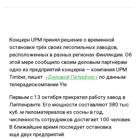
ОБРАБОТКА ДРЕВЕСИНЫ
ЦИФРОВАЯ СРЕДА
РУБРИКИ
БИОЭНЕРГЕТИКА
Концерн UPM принял решение о временной
ТЕМАТИЧЕСКИЕ ПРОЕКТЫ
ЛЕСОВОССТАНОВЛЕНИЕ И ЗАЩИТА
остановке трёх своих лесопильных заводов,
ЛОГИСТИКА
расположенных в разных регионах Финляндии. Об
ПОДБОРКИ СТАТЕЙ
этой мере сообщило своим деловым партнёрам
ПРОИЗВОДСТВО ДРЕВЕСНЫХ ПЛИТ
одно из предприятий концерна — компания UPM
ЦБП
Timber, пишет
«Деловой Петербург»
по данным
телерадиокомпании Yle.
КОМПЛЕКСНАЯ ПЕРЕРАБОТКА
Первым с 13 октября прекратил работу завод в
ЛЕСОПИЛЕНИЕ
Лаппенранте. Его мощности составляют 380 тыс.
куб. м пиломатериалов из сосны в год,
ДЕРЕВЯННОЕ ДОМОСТРОЕНИЕ
численность сотрудников достигает 100 человек.
БЕЗОПАСНОЕ ПРОИЗВОДСТВО
В ближайшее время последует остановка
ещё двух предприятий.
СОРТИРОВКА ДРЕВЕСИНЫ