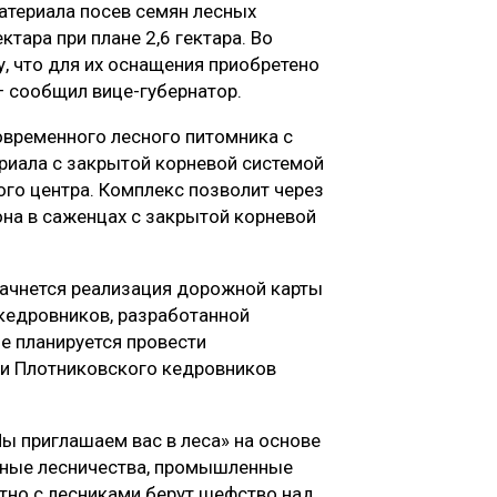
териала посев семян лесных
ктара при плане 2,6 гектара. Во
, что для их оснащения приобретено
 — сообщил вице-губернатор.
овременного лесного питомника с
риала с закрытой корневой системой
го центра. Комплекс позволит через
она в саженцах с закрытой корневой
 начнется реализация дорожной карты
кедровников, разработанной
е планируется провести
и Плотниковского кедровников
ы приглашаем вас в леса» на основе
льные лесничества, промышленные
тно с лесниками берут шефство над