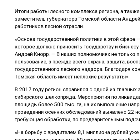
ЛЕСОВОССТАНОВЛЕНИЕ И ЗАЩИТА
СУШКА ДР
Итоги работы лесного комплекса региона, а также
ЛОГИСТИКА
МЕБЕЛЬНОЕ 
заместитель губернатора Томской области Андре
работников лесной отрасли.
ПРОИЗВОДСТВО ДРЕВЕСНЫХ ПЛИТ
ЦБП
«Основа государственной политики в этой сфере 
которое должно приносить государству и бизнесу
Андрей Кнорр. — В наших полномочиях не только 
пользование, а прежде всего охрана, защита, вос
ЭКСПЕРТНОЕ МНЕНИЕ
государственного лесного надзора. Благодаря к
Томская область имеет неплохие результаты».
В 2017 году регион справился с одной из главных
сибирского шелкопряда. Мероприятия по ликвидац
площадь более 500 тыс. га, на их выполнение напр
проведении осенних обследований выявлено 22 но
требующая обработки, по предварительным подсче
«На борьбу с вредителем 8,1 миллиона рублей уж
рассчитывает направить 50 миллионов, — сообщил