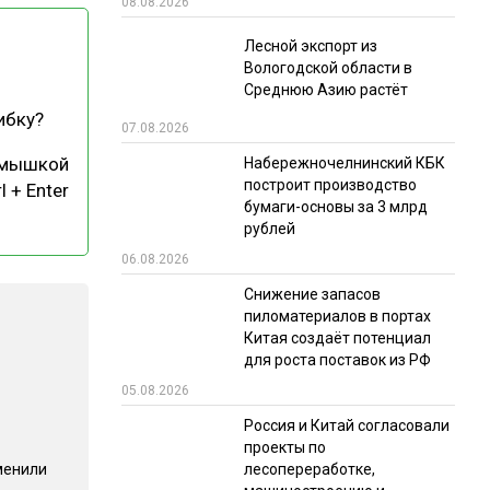
08.08.2026
РЫНКИ СБЫТА
Лесной экспорт из
Вологодской области в
В УСЛОВИЯХ САНКЦИЙ
Среднюю Азию растёт
ибку?
07.08.2026
 мышкой
Набережночелнинский КБК
построит производство
l + Enter
бумаги-основы за 3 млрд
рублей
06.08.2026
ИТОГИ МЕРОПРИЯТИЙ
Снижение запасов
пиломатериалов в портах
Китая создаёт потенциал
для роста поставок из РФ
05.08.2026
Россия и Китай согласовали
проекты по
менили
лесопереработке,