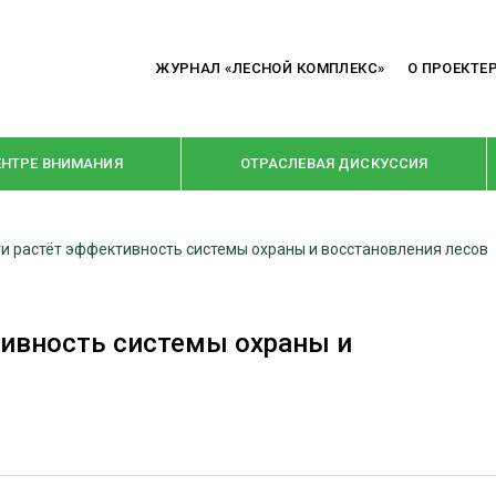
ЖУРНАЛ «ЛЕСНОЙ КОМПЛЕКС»
О ПРОЕКТЕ
ЕНТРЕ ВНИМАНИЯ
ОТРАСЛЕВАЯ ДИСКУССИЯ
ти растёт эффективность системы охраны и восстановления лесов
РУБРИКИ
Я ПЕРЕРАБОТКА
НОВОСТИ
тивность системы охраны и
Е
КРУПНЫМ ПЛАНОМ
ОЕ ДОМОСТРОЕНИЕ
ВЗГЛЯД ИЗНУТРИ
 ПРОИЗВОДСТВО
В ЦЕНТРЕ ВНИМАНИЯ
 ДРЕВЕСИНЫ
ПРЕДПРИЯТИЯ ЛПК