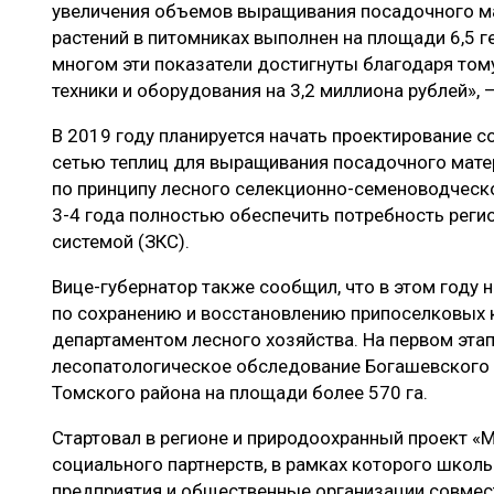
увеличения объемов выращивания посадочного ма
растений в питомниках выполнен на площади 6,5 ге
многом эти показатели достигнуты благодаря тому
техники и оборудования на 3,2 миллиона рублей»,
В 2019 году планируется начать проектирование с
сетью теплиц для выращивания посадочного мате
по принципу лесного селекционно-семеноводческо
3-4 года полностью обеспечить потребность реги
системой (ЗКС).
Вице-губернатор также сообщил, что в этом году
по сохранению и восстановлению припоселковых 
департаментом лесного хозяйства. На первом этап
лесопатологическое обследование Богашевского 
Томского района на площади более 570 га.
Стартовал в регионе и природоохранный проект «М
социального партнерств, в рамках которого шко
предприятия и общественные организации совмес