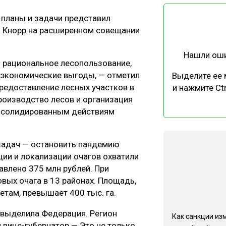
ЕВЕСИНЫ
РЫНОК
 планы и задачи представил
ПРОИЗВОДСТВО
ТЕХНОЛОГИИ
й Кнорр на расширенном совещании
ОТРАСЛЕВАЯ ДИСКУССИЯ
Нашли ош
— рациональное лесопользование,
 экономические выгоды, — отметил
Выделите ее
предоставление лесных участков в
и нажмите Ctr
производство лесов и организация
онсолидированным действиям
КАЛЕНДАРЬ ВЫСТАВОК
 задач — остановить пандемию
ии и локализации очагов охватили
авлено 375 млн рублей. При
вых очага в 13 районах. Площадь,
там, превышает 400 тыс. га.
е выделила Федерация. Регион
Как санкции из
 вице-губернатор — Это не только