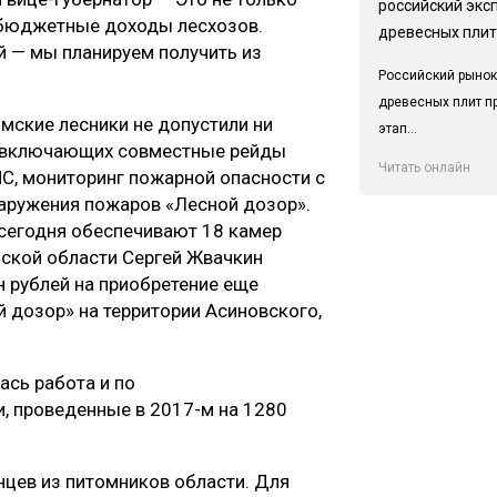
российский экс
небюджетные доходы лесхозов.
древесных плит
й — мы планируем получить из
Российский рынок
древесных плит п
омские лесники не допустили ни
этап...
р, включающих совместные рейды
Читать онлайн
С, мониторинг пожарной опасности с
ружения пожаров «Лесной дозор».
сегодня обеспечивают 18 камер
мской области Сергей Жвачкин
н рублей на приобретение еще
 дозор» на территории Асиновского,
ась работа и по
, проведенные в 2017-м на 1280
нцев из питомников области. Для