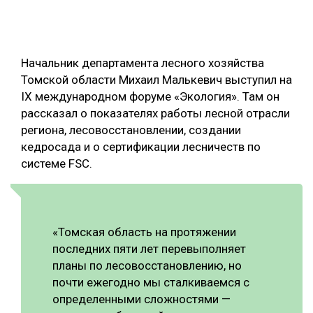
ОБРАБОТКА ДРЕВЕСИНЫ
ЦИФРОВАЯ СРЕДА
РУБРИКИ
Начальник департамента лесного хозяйства
БИОЭНЕРГЕТИКА
Томской области Михаил Малькевич выступил на
ТЕМАТИЧЕСКИЕ ПРОЕКТЫ
ЛЕСОВОССТАНОВЛЕНИЕ И ЗАЩИТА
IX международном форуме «Экология». Там он
рассказал о показателях работы лесной отрасли
ЛОГИСТИКА
региона, лесовосстановлении, создании
ПОДБОРКИ СТАТЕЙ
ПРОИЗВОДСТВО ДРЕВЕСНЫХ ПЛИТ
кедросада и о сертификации лесничеств по
системе FSC.
ЦБП
КОМПЛЕКСНАЯ ПЕРЕРАБОТКА
«Томская область на протяжении
ЛЕСОПИЛЕНИЕ
последних пяти лет перевыполняет
ДЕРЕВЯННОЕ ДОМОСТРОЕНИЕ
планы по лесовосстановлению, но
почти ежегодно мы сталкиваемся с
БЕЗОПАСНОЕ ПРОИЗВОДСТВО
определенными сложностями —
СОРТИРОВКА ДРЕВЕСИНЫ