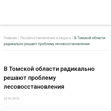
Главная
/
Лесовосстановление и защита
/
В Томской области
радикально решают проблему лесовосстановления
ЖУРНАЛ «ЛЕСНОЙ КОМПЛЕКС»
О ПРОЕКТЕ
В Томской области радикально
РЕКЛАМОДАТЕЛЯМ
решают проблему
лесовосстановления
28.03.2018
ЛЕСНОЕ ХОЗЯЙСТВО
ЭКСПЕРТНОЕ МНЕНИЕ
ЛЕСОЗАГОТОВКА