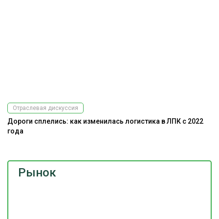
Отраслевая дискуссия
Дороги сплелись: как изменилась логистика в ЛПК с 2022
Э
года
ис
Рынок