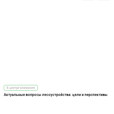
В центре внимания
Актуальные вопросы лесоустройства: цели и перспективы
К