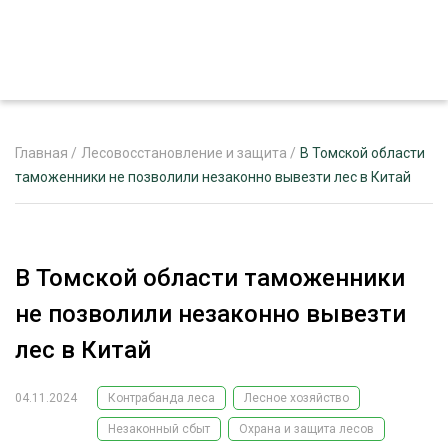
Главная
/
Лесовосстановление и защита
/
В Томской области
таможенники не позволили незаконно вывезти лес в Китай
ЖУРНАЛ «ЛЕСНОЙ КОМПЛЕКС»
О ПРОЕКТЕ
В Томской области таможенники
РЕКЛАМОДАТЕЛЯМ
не позволили незаконно вывезти
лес в Китай
04.11.2024
Контрабанда леса
Лесное хозяйство
ЛЕСНОЕ ХОЗЯЙСТВО
ЭКСПЕРТНОЕ МНЕНИЕ
Незаконный сбыт
Охрана и защита лесов
ЛЕСОЗАГОТОВКА