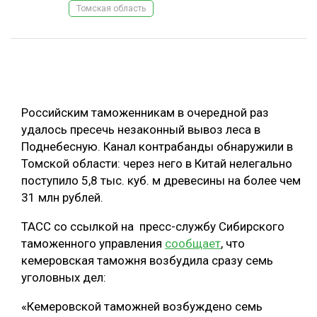
Томская область
ОБРАБОТКА ДРЕВЕСИНЫ
ЦИФРОВАЯ СРЕДА
РУБРИКИ
БИОЭНЕРГЕТИКА
ТЕМАТИЧЕСКИЕ ПРОЕКТЫ
ЛЕСОВОССТАНОВЛЕНИЕ И ЗАЩИТА
Российским таможенникам в очередной раз
ЛОГИСТИКА
удалось пресечь незаконный вывоз леса в
ПОДБОРКИ СТАТЕЙ
Поднебесную. Канал контрабанды обнаружили в
ПРОИЗВОДСТВО ДРЕВЕСНЫХ ПЛИТ
Томской области: через него в Китай нелегально
ЦБП
поступило 5,8 тыс. куб. м древесины на более чем
31 млн рублей.
КОМПЛЕКСНАЯ ПЕРЕРАБОТКА
ТАСС со ссылкой на пресс-службу Сибирского
ЛЕСОПИЛЕНИЕ
таможенного управления
сообщает
, что
кемеровская таможня возбудила сразу семь
ДЕРЕВЯННОЕ ДОМОСТРОЕНИЕ
уголовных дел:
БЕЗОПАСНОЕ ПРОИЗВОДСТВО
«Кемеровской таможней возбуждено семь
СОРТИРОВКА ДРЕВЕСИНЫ