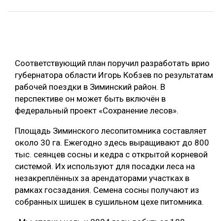
ОБРАБОТКА ДРЕВЕСИНЫ
ЦИФРОВАЯ СРЕДА
РУБРИКИ
БИОЭНЕРГЕТИКА
Соответствующий план поручил разработать врио
ТЕМАТИЧЕСКИЕ ПРОЕКТЫ
ЛЕСОВОССТАНОВЛЕНИЕ И ЗАЩИТА
губернатора области Игорь Кобзев по результатам
ЛОГИСТИКА
рабочей поездки в Зиминский район. В
ПОДБОРКИ СТАТЕЙ
перспективе он может быть включён в
ПРОИЗВОДСТВО ДРЕВЕСНЫХ ПЛИТ
федеральный проект «Сохранение лесов».
ЦБП
Площадь Зиминского лесопитомника составляет
около 30 га. Ежегодно здесь выращивают до 800
КОМПЛЕКСНАЯ ПЕРЕРАБОТКА
тыс. сеянцев сосны и кедра с открытой корневой
ЛЕСОПИЛЕНИЕ
системой. Их используют для посадки леса на
незакреплённых за арендаторами участках в
ДЕРЕВЯННОЕ ДОМОСТРОЕНИЕ
рамках госзадания. Семена сосны получают из
БЕЗОПАСНОЕ ПРОИЗВОДСТВО
собранных шишек в сушильном цехе питомника.
СОРТИРОВКА ДРЕВЕСИНЫ