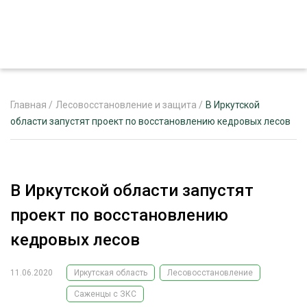
Главная
/
Лесовосстановление и защита
/
В Иркутской
области запустят проект по восстановлению кедровых лесов
ЖУРНАЛ «ЛЕСНОЙ КОМПЛЕКС»
О ПРОЕКТЕ
В Иркутской области запустят
РЕКЛАМОДАТЕЛЯМ
проект по восстановлению
кедровых лесов
11.06.2020
Иркутская область
Лесовосстановление
ЛЕСНОЕ ХОЗЯЙСТВО
ЭКСПЕРТНОЕ МНЕНИЕ
Саженцы с ЗКС
ЛЕСОЗАГОТОВКА