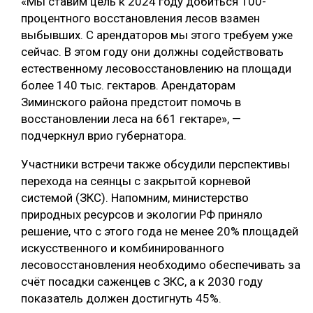
«Мы ставим цель к 2024 году добиться 100-
процентного восстановления лесов взамен
СУШКА ДРЕВЕСИНЫ
выбывших. С арендаторов мы этого требуем уже
МЕБЕЛЬНОЕ ПРОИЗВОДСТВО
сейчас. В этом году они должны содействовать
естественному лесовосстановлению на площади
более 140 тыс. гектаров. Арендаторам
Зиминского района предстоит помочь в
восстановлении леса на 661 гектаре», —
подчеркнул врио губернатора.
Участники встречи также обсудили перспективы
перехода на сеянцы с закрытой корневой
системой (ЗКС). Напомним, министерство
природных ресурсов и экологии РФ приняло
решение, что с этого года не менее 20% площадей
искусственного и комбинированного
лесовосстановления необходимо обеспечивать за
счёт посадки саженцев с ЗКС, а к 2030 году
показатель должен достигнуть 45%.