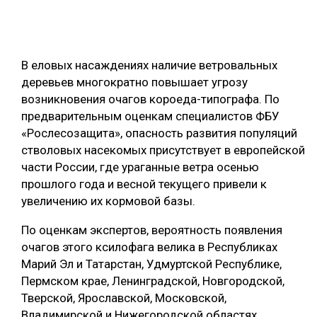
ОБРАБОТКА ДРЕВЕСИНЫ
ЦИФРОВАЯ СРЕДА
РУБРИКИ
В еловых насаждениях наличие ветровальных
БИОЭНЕРГЕТИКА
деревьев многократно повышает угрозу
ТЕМАТИЧЕСКИЕ ПРОЕКТЫ
ЛЕСОВОССТАНОВЛЕНИЕ И ЗАЩИТА
возникновения очагов короеда-типографа. По
предварительным оценкам специалистов ФБУ
ЛОГИСТИКА
«Рослесозащита», опасность развития популяций
ПОДБОРКИ СТАТЕЙ
ПРОИЗВОДСТВО ДРЕВЕСНЫХ ПЛИТ
стволовых насекомых присутствует в европейской
части России, где ураганные ветра осенью
ЦБП
прошлого года и весной текущего привели к
увеличению их кормовой базы.
КОМПЛЕКСНАЯ ПЕРЕРАБОТКА
По оценкам экспертов, вероятность появления
ЛЕСОПИЛЕНИЕ
очагов этого ксилофага велика в Республиках
ДЕРЕВЯННОЕ ДОМОСТРОЕНИЕ
Марий Эл и Татарстан, Удмуртской Республике,
Пермском крае, Ленинградской, Новгородской,
БЕЗОПАСНОЕ ПРОИЗВОДСТВО
Тверской, Ярославской, Московской,
СОРТИРОВКА ДРЕВЕСИНЫ
Владимирской и Нижегородской областях.