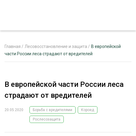
Главная
/
Лесовосстановление и защита
/
В европейской
части России леса страдают от вредителей
ЖУРНАЛ «ЛЕСНОЙ КОМПЛЕКС»
О ПРОЕКТЕ
В европейской части России леса
РЕКЛАМОДАТЕЛЯМ
страдают от вредителей
20.05.2020
Борьба с вредителями
Короед
Рослесозащита
ЛЕСНОЕ ХОЗЯЙСТВО
ЭКСПЕРТНОЕ МНЕНИЕ
ЛЕСОЗАГОТОВКА