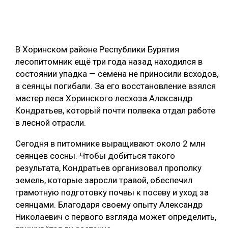
ОБРАБОТКА ДРЕВЕСИНЫ
ЦИФРОВАЯ СРЕДА
РУБРИКИ
В Хоринском районе Республики Бурятия
БИОЭНЕРГЕТИКА
лесопитомник ещё три года назад находился в
ТЕМАТИЧЕСКИЕ ПРОЕКТЫ
ЛЕСОВОССТАНОВЛЕНИЕ И ЗАЩИТА
состоянии упадка — семена не приносили всходов,
а сеянцы погибали. За его восстановление взялся
ЛОГИСТИКА
ПОДБОРКИ СТАТЕЙ
мастер леса Хоринского лесхоза Александр
ПРОИЗВОДСТВО ДРЕВЕСНЫХ ПЛИТ
Кондратьев, который почти полвека отдал работе
в лесной отрасли.
ЦБП
Сегодня в питомнике выращивают около 2 млн
КОМПЛЕКСНАЯ ПЕРЕРАБОТКА
сеянцев сосны. Чтобы добиться такого
результата, Кондратьев организовал прополку
ЛЕСОПИЛЕНИЕ
земель, которые заросли травой, обеспечил
ДЕРЕВЯННОЕ ДОМОСТРОЕНИЕ
грамотную подготовку почвы к посеву и уход за
сеянцами. Благодаря своему опыту Александр
БЕЗОПАСНОЕ ПРОИЗВОДСТВО
Николаевич с первого взгляда может определить,
СОРТИРОВКА ДРЕВЕСИНЫ