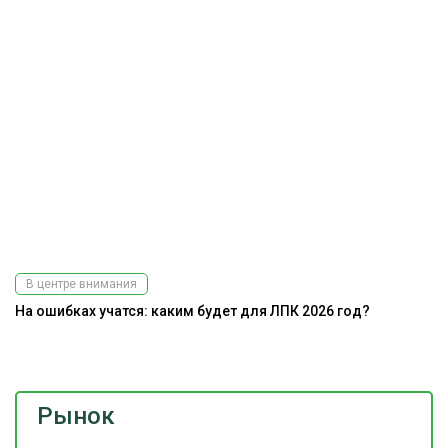
В центре внимания
На ошибках учатся: каким будет для ЛПК 2026 год?
А
Рынок