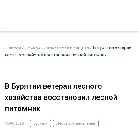
Главная
/
Лесовосстановление и защита
/
В Бурятии ветеран
лесного хозяйства восстановил лесной питомник
ЖУРНАЛ «ЛЕСНОЙ КОМПЛЕКС»
О ПРОЕКТЕ
В Бурятии ветеран лесного
РЕКЛАМОДАТЕЛЯМ
хозяйства восстановил лесной
питомник
16.06.2020
Бурятия
Лесовосстановление
ЛЕСНОЕ ХОЗЯЙСТВО
ЭКСПЕРТНОЕ МНЕНИЕ
ЛЕСОЗАГОТОВКА