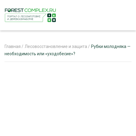
Главная
/
Лесовосстановление и защита
/
Рубки молодняка —
необходимость или «уходобесие»?
ЖУРНАЛ «ЛЕСНОЙ КОМПЛЕКС»
О ПРОЕКТЕ
РЕКЛАМОДАТЕЛЯМ
ЛЕСНОЕ ХОЗЯЙСТВО
ЭКСПЕРТНОЕ МНЕНИЕ
ЛЕСОЗАГОТОВКА