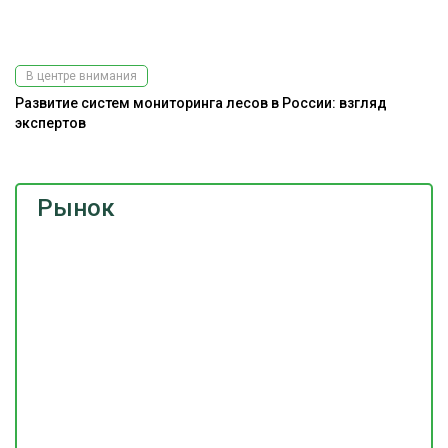
В центре внимания
Развитие систем мониторинга лесов в России: взгляд
К
экспертов
Рынок