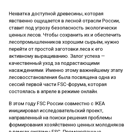
СУШКА ДРЕВЕСИНЫ
Нехватка доступной древесины, которая
МЕБЕЛЬНОЕ ПРОИЗВОДСТВО
явственно ощущается в лесной отрасли России,
ставит под угрозу безопасность экологически
ценных лесов. Чтобы сохранить их и обеспечить
лесопромышленников хорошим сырьём, нужно
перейти от простой заготовки леса к его
активному выращиванию. Залог успеха —
качественный уход за подрастающими
насаждениями. Именно этому важнейшему этапу
лесовосстановления была посвящена одна из
сессий первой части FSC-форума, которая
состоялась в апреле в режиме онлайн.
В этом году FSC России совместно с IKEA
инициировал исследовательский проект,
направленный на поиски решения проблемы
формирования хозяйственно ценных молодняков
в рамках системы FSC. Промежуточные