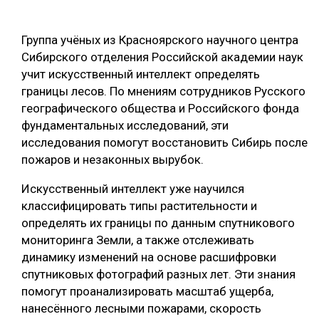
ОБРАБОТКА ДРЕВЕСИНЫ
Группа учёных из Красноярского научного центра
ЦИФРОВАЯ СРЕДА
РУБРИКИ
Сибирского отделения Российской академии наук
БИОЭНЕРГЕТИКА
учит искусственный интеллект определять
границы лесов. По мнениям сотрудников Русского
ТЕМАТИЧЕСКИЕ ПРОЕКТЫ
ЛЕСОВОССТАНОВЛЕНИЕ И ЗАЩИТА
географического общества и Российского фонда
ЛОГИСТИКА
фундаментальных исследований, эти
ПОДБОРКИ СТАТЕЙ
исследования помогут восстановить Сибирь после
ПРОИЗВОДСТВО ДРЕВЕСНЫХ ПЛИТ
пожаров и незаконных вырубок.
ЦБП
Искусственный интеллект уже научился
классифицировать типы растительности и
КОМПЛЕКСНАЯ ПЕРЕРАБОТКА
определять их границы по данным спутникового
ЛЕСОПИЛЕНИЕ
мониторинга Земли, а также отслеживать
динамику изменений на основе расшифровки
ДЕРЕВЯННОЕ ДОМОСТРОЕНИЕ
спутниковых фотографий разных лет. Эти знания
БЕЗОПАСНОЕ ПРОИЗВОДСТВО
помогут проанализировать масштаб ущерба,
нанесённого лесными пожарами, скорость
СОРТИРОВКА ДРЕВЕСИНЫ