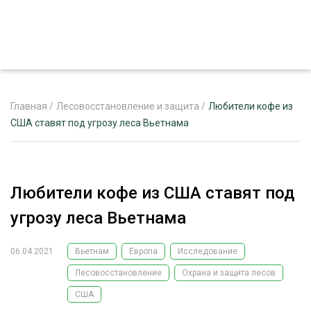
Главная
/
Лесовосстановление и защита
/
Любители кофе из
США ставят под угрозу леса Вьетнама
ЖУРНАЛ «ЛЕСНОЙ КОМПЛЕКС»
О ПРОЕКТЕ
Любители кофе из США ставят под
РЕКЛАМОДАТЕЛЯМ
угрозу леса Вьетнама
06.04.2021
Вьетнам
Европа
Исследование
Лесовосстановление
Охрана и защита лесов
ЛЕСНОЕ ХОЗЯЙСТВО
ЭКСПЕРТНОЕ МНЕНИЕ
США
ЛЕСОЗАГОТОВКА