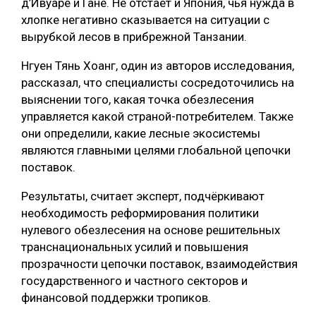
д’Ивуаре и Гане. Не отстаёт и Япония, чья нужда в
хлопке негативно сказывается на ситуации с
СУШКА ДРЕВЕСИНЫ
вырубкой лесов в прибрежной Танзании.
МЕБЕЛЬНОЕ ПРОИЗВОДСТВО
Нгуен Тянь Хоанг, один из авторов исследования,
рассказал, что специалисты сосредоточились на
выяснении того, какая точка обезлесения
управляется какой страной-потребителем. Также
они определили, какие лесные экосистемы
являются главными целями глобальной цепочки
поставок.
Результаты, считает эксперт, подчёркивают
необходимость реформирования политики
нулевого обезлесения на основе решительных
транснациональных усилий и повышения
прозрачности цепочки поставок, взаимодействия
государственного и частного секторов и
финансовой поддержки тропиков.