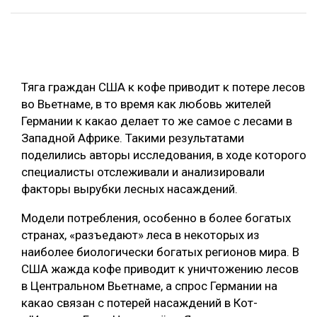
ОБРАБОТКА ДРЕВЕСИНЫ
ЦИФРОВАЯ СРЕДА
РУБРИКИ
БИОЭНЕРГЕТИКА
Тяга граждан США к кофе приводит к потере лесов
ТЕМАТИЧЕСКИЕ ПРОЕКТЫ
ЛЕСОВОССТАНОВЛЕНИЕ И ЗАЩИТА
во Вьетнаме, в то время как любовь жителей
Германии к какао делает то же самое с лесами в
ЛОГИСТИКА
ПОДБОРКИ СТАТЕЙ
Западной Африке. Такими результатами
ПРОИЗВОДСТВО ДРЕВЕСНЫХ ПЛИТ
поделились авторы исследования, в ходе которого
специалисты отслеживали и анализировали
ЦБП
факторы вырубки лесных насаждений.
КОМПЛЕКСНАЯ ПЕРЕРАБОТКА
Модели потребления, особенно в более богатых
странах, «разъедают» леса в некоторых из
ЛЕСОПИЛЕНИЕ
наиболее биологически богатых регионов мира. В
ДЕРЕВЯННОЕ ДОМОСТРОЕНИЕ
США жажда кофе приводит к уничтожению лесов
в Центральном Вьетнаме, а спрос Германии на
БЕЗОПАСНОЕ ПРОИЗВОДСТВО
какао связан с потерей насаждений в Кот-
СОРТИРОВКА ДРЕВЕСИНЫ