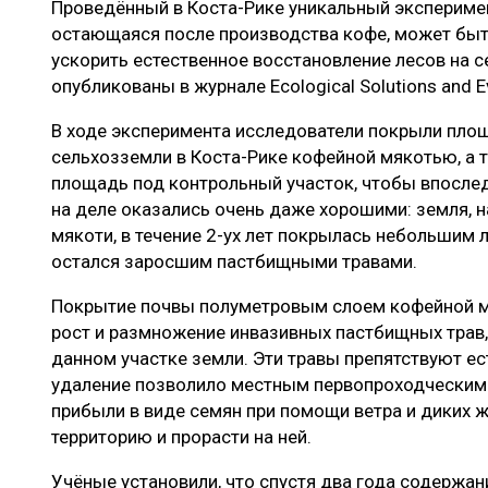
Проведённый в Коста-Рике уникальный эксперимен
ЛЕСОВОССТАНОВЛЕНИЕ И ЗАЩИТА
СУШКА ДР
остающаяся после производства кофе, может быт
ЛОГИСТИКА
МЕБЕЛЬНОЕ 
ускорить естественное восстановление лесов на 
опубликованы в журнале Ecological Solutions and E
ПРОИЗВОДСТВО ДРЕВЕСНЫХ ПЛИТ
В ходе эксперимента исследователи покрыли пло
ЦБП
сельхозземли в Коста-Рике кофейной мякотью, а
площадь под контрольный участок, чтобы впослед
на деле оказались очень даже хорошими: земля, 
ЭКСПЕРТНОЕ МНЕНИЕ
мякоти, в течение 2-ух лет покрылась небольшим 
остался заросшим пастбищными травами.
Покрытие почвы полуметровым слоем кофейной м
рост и размножение инвазивных пастбищных трав
данном участке земли. Эти травы препятствуют ест
удаление позволило местным первопроходческим
прибыли в виде семян при помощи ветра и диких 
территорию и прорасти на ней.
Учёные установили, что спустя два года содержан