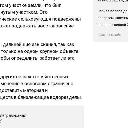
том участке земли, что был
Чёрная полоса дл
онутым участком. Это
лесопромышленн
ические сельхозугодья подвержены
началась весной 2
может задержать восстановление
Читать онлайн
 дальнейшие изыскания, так как
только на одном крупном объекте.
обы определить, работает ли эта
 других сельскохозяйственных
рименение в основном ограничено
доставить материал и
еществ в близлежащие водоразделы.
елеграм-канал
с"