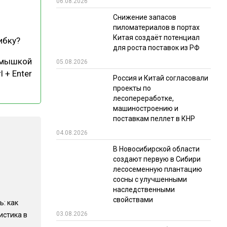
06.08.2026
РЫНКИ СБЫТА
Снижение запасов
пиломатериалов в портах
В УСЛОВИЯХ САНКЦИЙ
Китая создаёт потенциал
ибку?
для роста поставок из РФ
 мышкой
05.08.2026
l + Enter
Россия и Китай согласовали
проекты по
лесопереработке,
машиностроению и
поставкам пеллет в КНР
ИТОГИ МЕРОПРИЯТИЙ
04.08.2026
В Новосибирской области
создают первую в Сибири
лесосеменную плантацию
сосны с улучшенными
наследственными
свойствами
ь: как
03.08.2026
истика в