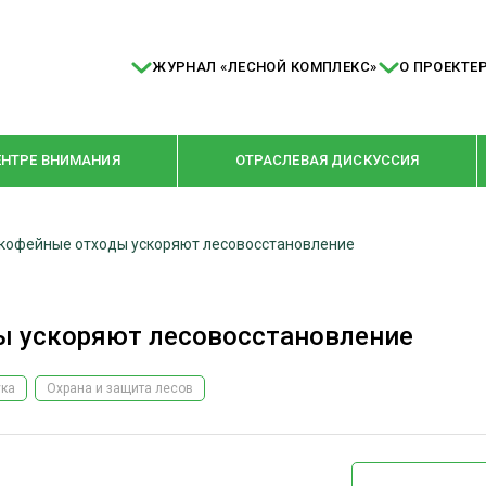
ЖУРНАЛ «ЛЕСНОЙ КОМПЛЕКС»
О ПРОЕКТЕ
ЕНТРЕ ВНИМАНИЯ
ОТРАСЛЕВАЯ ДИСКУССИЯ
кофейные отходы ускоряют лесовосстановление
РУБРИКИ
Я ПЕРЕРАБОТКА
НОВОСТИ
ы ускоряют лесовосстановление
Е
КРУПНЫМ ПЛАНОМ
ОЕ ДОМОСТРОЕНИЕ
ВЗГЛЯД ИЗНУТРИ
ука
Охрана и защита лесов
 ПРОИЗВОДСТВО
В ЦЕНТРЕ ВНИМАНИЯ
 ДРЕВЕСИНЫ
ПРЕДПРИЯТИЯ ЛПК