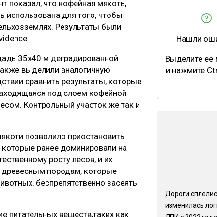
т показал, что кофейная мякоть,
ЕВЕСИНЫ
РЫНОК
ь использована для того, чтобы
ПРОИЗВОДСТВО
ТЕХНОЛОГИИ
сельхозземлях. Результаты были
vidence.
Нашли ош
ОТРАСЛЕВАЯ ДИСКУССИЯ
щадь 35х40 м деградированной
Выделите ее
 также выделили аналогичную
и нажмите Ctr
ствии сравнить результаты, которые
находящаяся под слоем кофейной
лесом. Контрольный участок же так и
КАЛЕНДАРЬ ВЫСТАВОК
якоти позволило приостановить
, которые ранее доминировали на
ественному росту лесов, и их
 древесным породам, которые
животных, беспрепятственно засеять
Дороги сплелис
изменилась лог
ие питательных веществ,таких как
ЛПК с 2022 года