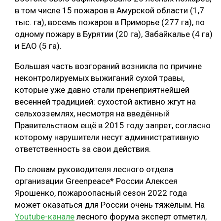
в том числе 15 пожаров в Амурской области (1,7
СУШКА ДРЕВЕСИНЫ
тыс. га), восемь пожаров в Приморье (277 га), по
МЕБЕЛЬНОЕ ПРОИЗВОДСТВО
одному пожару в Бурятии (20 га), Забайкалье (4 га)
и ЕАО (5 га).
Большая часть возгораний возникла по причине
неконтролируемых выжиганий сухой травы,
которые уже давно стали пренеприятнейшей
весенней традицией: сухостой активно жгут на
сельхозземлях, несмотря на введённый
Правительством ещё в 2015 году запрет, согласно
которому нарушители несут административную
ответственность за свои действия.
По словам руководителя лесного отдела
организации Greenpeace* России Алексея
Ярошенко, пожароопасный сезон 2022 года
может оказаться для России очень тяжёлым. На
Youtube-канале
лесного форума эксперт отметил,