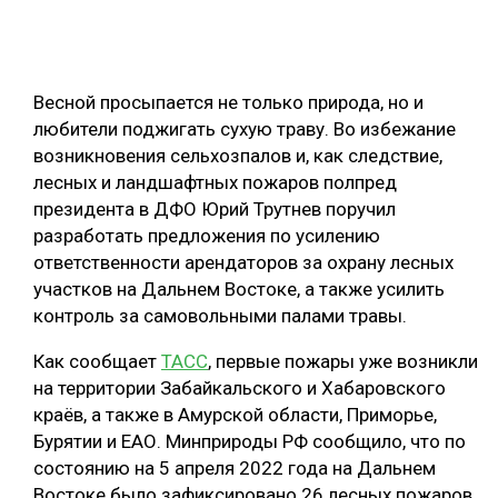
ОБРАБОТКА ДРЕВЕСИНЫ
ЦИФРОВАЯ СРЕДА
РУБРИКИ
Весной просыпается не только природа, но и
БИОЭНЕРГЕТИКА
любители поджигать сухую траву. Во избежание
ТЕМАТИЧЕСКИЕ ПРОЕКТЫ
ЛЕСОВОССТАНОВЛЕНИЕ И ЗАЩИТА
возникновения сельхозпалов и, как следствие,
лесных и ландшафтных пожаров полпред
ЛОГИСТИКА
президента в ДФО Юрий Трутнев поручил
ПОДБОРКИ СТАТЕЙ
ПРОИЗВОДСТВО ДРЕВЕСНЫХ ПЛИТ
разработать предложения по усилению
ответственности арендаторов за охрану лесных
ЦБП
участков на Дальнем Востоке, а также усилить
контроль за самовольными палами травы.
КОМПЛЕКСНАЯ ПЕРЕРАБОТКА
Как сообщает
ТАСС
, первые пожары уже возникли
ЛЕСОПИЛЕНИЕ
на территории Забайкальского и Хабаровского
ДЕРЕВЯННОЕ ДОМОСТРОЕНИЕ
краёв, а также в Амурской области, Приморье,
Бурятии и ЕАО. Минприроды РФ сообщило, что по
БЕЗОПАСНОЕ ПРОИЗВОДСТВО
состоянию на 5 апреля 2022 года на Дальнем
СОРТИРОВКА ДРЕВЕСИНЫ
Востоке было зафиксировано 26 лесных пожаров,