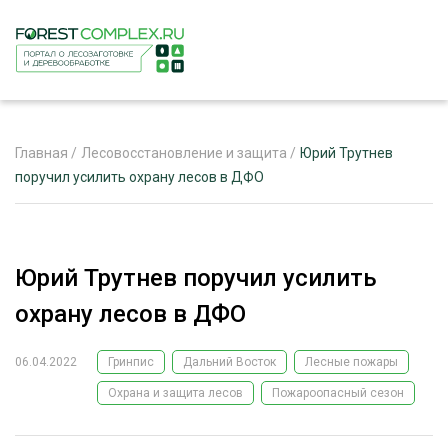
Главная
/
Лесовосстановление и защита
/
Юрий Трутнев
поручил усилить охрану лесов в ДФО
ЖУРНАЛ «ЛЕСНОЙ КОМПЛЕКС»
О ПРОЕКТЕ
Юрий Трутнев поручил усилить
РЕКЛАМОДАТЕЛЯМ
охрану лесов в ДФО
06.04.2022
Гринпис
Дальний Восток
Лесные пожары
Охрана и защита лесов
Пожароопасный сезон
ЛЕСНОЕ ХОЗЯЙСТВО
ЭКСПЕРТНОЕ МНЕНИЕ
ЛЕСОЗАГОТОВКА