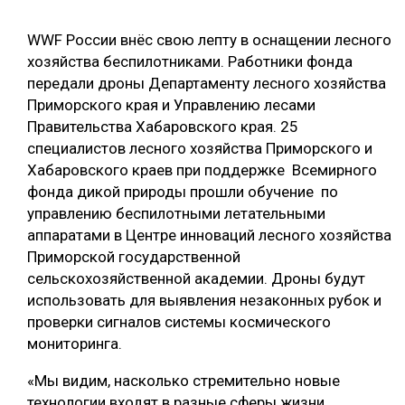
ОБРАБОТКА ДРЕВЕСИНЫ
WWF России внёс свою лепту в оснащении лесного
ЦИФРОВАЯ СРЕДА
хозяйства беспилотниками. Работники фонда
РУБРИКИ
передали дроны Департаменту лесного хозяйства
БИОЭНЕРГЕТИКА
Приморского края и Управлению лесами
ТЕМАТИЧЕСКИЕ ПРОЕКТЫ
ЛЕСОВОССТАНОВЛЕНИЕ И ЗАЩИТА
Правительства Хабаровского края. 25
специалистов лесного хозяйства Приморского и
ЛОГИСТИКА
Хабаровского краев при поддержке Всемирного
ПОДБОРКИ СТАТЕЙ
ПРОИЗВОДСТВО ДРЕВЕСНЫХ ПЛИТ
фонда дикой природы прошли обучение по
управлению беспилотными летательными
ЦБП
аппаратами в Центре инноваций лесного хозяйства
Приморской государственной
КОМПЛЕКСНАЯ ПЕРЕРАБОТКА
сельскохозяйственной академии. Дроны будут
использовать для выявления незаконных рубок и
ЛЕСОПИЛЕНИЕ
проверки сигналов системы космического
ДЕРЕВЯННОЕ ДОМОСТРОЕНИЕ
мониторинга.
БЕЗОПАСНОЕ ПРОИЗВОДСТВО
«Мы видим, насколько стремительно новые
СОРТИРОВКА ДРЕВЕСИНЫ
технологии входят в разные сферы жизни.