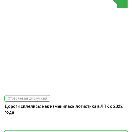
Отраслевая дискуссия
Дороги сплелись: как изменилась логистика в ЛПК с 2022
Э
года
ис