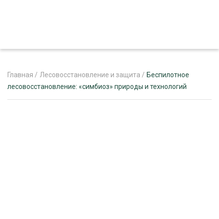
Главная
/
Лесовосстановление и защита
/
Беспилотное
лесовосстановление: «симбиоз» природы и технологий
ЖУРНАЛ «ЛЕСНОЙ КОМПЛЕКС»
О ПРОЕКТЕ
РЕКЛАМОДАТЕЛЯМ
ЛЕСНОЕ ХОЗЯЙСТВО
ЭКСПЕРТНОЕ МНЕНИЕ
ЛЕСОЗАГОТОВКА