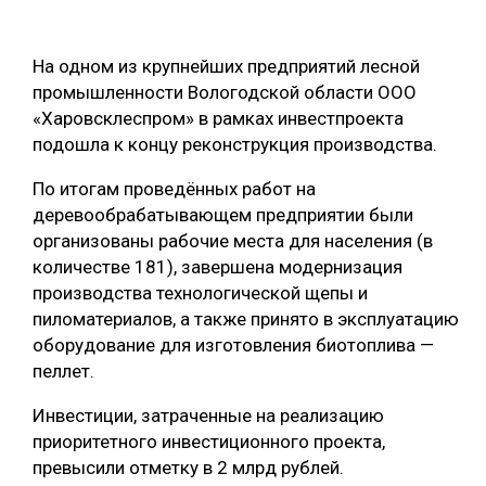
ОБРАБОТКА ДРЕВЕСИНЫ
На одном из крупнейших предприятий лесной
ЦИФРОВАЯ СРЕДА
РУБРИКИ
промышленности Вологодской области ООО
БИОЭНЕРГЕТИКА
«Харовсклеспром» в рамках инвестпроекта
ТЕМАТИЧЕСКИЕ ПРОЕКТЫ
подошла к концу реконструкция производства.
ЛЕСОВОССТАНОВЛЕНИЕ И ЗАЩИТА
ЛОГИСТИКА
По итогам проведённых работ на
ПОДБОРКИ СТАТЕЙ
деревообрабатывающем предприятии были
ПРОИЗВОДСТВО ДРЕВЕСНЫХ ПЛИТ
организованы рабочие места для населения (в
ЦБП
количестве 181), завершена модернизация
производства технологической щепы и
пиломатериалов, а также принято в эксплуатацию
КОМПЛЕКСНАЯ ПЕРЕРАБОТКА
оборудование для изготовления биотоплива —
ЛЕСОПИЛЕНИЕ
пеллет.
ДЕРЕВЯННОЕ ДОМОСТРОЕНИЕ
Инвестиции, затраченные на реализацию
приоритетного инвестиционного проекта,
БЕЗОПАСНОЕ ПРОИЗВОДСТВО
превысили отметку в 2 млрд рублей.
СОРТИРОВКА ДРЕВЕСИНЫ