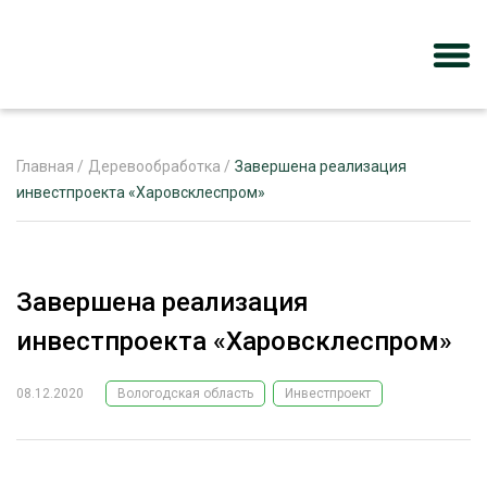
Главная
/
Деревообработка
/
Завершена реализация
инвестпроекта «Харовсклеспром»
ЖУРНАЛ «ЛЕСНОЙ КОМПЛЕКС»
О ПРОЕКТЕ
Завершена реализация
РЕКЛАМОДАТЕЛЯМ
инвестпроекта «Харовсклеспром»
08.12.2020
Вологодская область
Инвестпроект
ЛЕСНОЕ ХОЗЯЙСТВО
ЭКСПЕРТНОЕ МНЕНИЕ
ЛЕСОЗАГОТОВКА