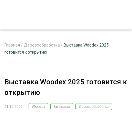
Главная
/
Деревообработка
/
Выставка Woodex 2025
готовится к открытию
ЖУРНАЛ «ЛЕСНОЙ КОМПЛЕКС»
О ПРОЕКТЕ
Выставка Woodex 2025 готовится к
РЕКЛАМОДАТЕЛЯМ
открытию
01.12.2025
Woodex
Выставка
Деревообработка
ЛЕСНОЕ ХОЗЯЙСТВО
ЭКСПЕРТНОЕ МНЕНИЕ
ЛЕСОЗАГОТОВКА