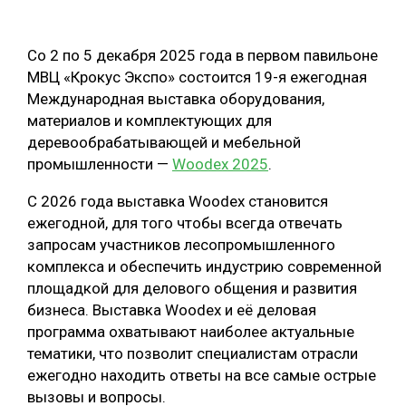
ОБРАБОТКА ДРЕВЕСИНЫ
Со 2 по 5 декабря 2025 года в первом павильоне
ЦИФРОВАЯ СРЕДА
РУБРИКИ
МВЦ «Крокус Экспо» состоится 19-я ежегодная
БИОЭНЕРГЕТИКА
Международная выставка оборудования,
ТЕМАТИЧЕСКИЕ ПРОЕКТЫ
материалов и комплектующих для
ЛЕСОВОССТАНОВЛЕНИЕ И ЗАЩИТА
деревообрабатывающей и мебельной
ЛОГИСТИКА
промышленности —
Woodex 2025
.
ПОДБОРКИ СТАТЕЙ
ПРОИЗВОДСТВО ДРЕВЕСНЫХ ПЛИТ
С 2026 года выставка Woodex становится
ЦБП
ежегодной, для того чтобы всегда отвечать
запросам участников лесопромышленного
комплекса и обеспечить индустрию современной
КОМПЛЕКСНАЯ ПЕРЕРАБОТКА
площадкой для делового общения и развития
ЛЕСОПИЛЕНИЕ
бизнеса. Выставка Woodex и её деловая
программа охватывают наиболее актуальные
ДЕРЕВЯННОЕ ДОМОСТРОЕНИЕ
тематики, что позволит специалистам отрасли
БЕЗОПАСНОЕ ПРОИЗВОДСТВО
ежегодно находить ответы на все самые острые
вызовы и вопросы.
СОРТИРОВКА ДРЕВЕСИНЫ