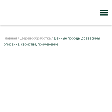
Главная
/
Деревообработка
/
Ценные породы древесины:
описание, свойства, применение
ЖУРНАЛ «ЛЕСНОЙ КОМПЛЕКС»
О ПРОЕКТЕ
РЕКЛАМОДАТЕЛЯМ
ЛЕСНОЕ ХОЗЯЙСТВО
ЭКСПЕРТНОЕ МНЕНИЕ
ЛЕСОЗАГОТОВКА