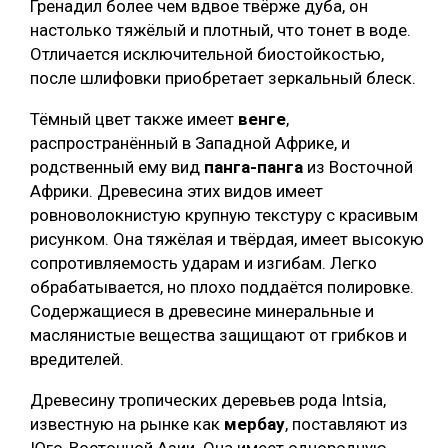
Гренадил более чем вдвое твёрже дуба, он
настолько тяжёлый и плотный, что тонет в воде.
Отличается исключительной биостойкостью,
после шлифовки приобретает зеркальный блеск.
Тёмный цвет также имеет
венге
,
распространённый в Западной Африке, и
родственный ему вид
панга-панга
из Восточной
Африки. Древесина этих видов имеет
ровноволокнистую крупную текстуру с красивым
рисунком. Она тяжёлая и твёрдая, имеет высокую
сопротивляемость ударам и изгибам. Легко
обрабатывается, но плохо поддаётся полировке.
Содержащиеся в древесине минеральные и
маслянистые вещества защищают от грибков и
вредителей.
Древесину тропических деревьев рода Intsia,
известную на рынке как
мербау
, поставляют из
Юго-Восточной Азии. Она имеет однородную