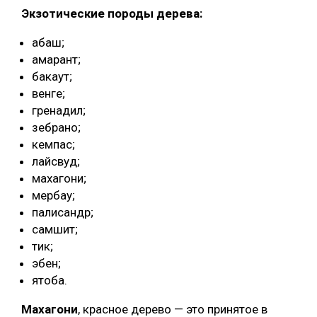
Экзотические породы дерева:
абаш;
амарант;
бакаут;
венге;
гренадил;
зебрано;
кемпас;
лайсвуд;
махагони;
мербау;
палисандр;
самшит;
тик;
эбен;
ятоба.
Махагони
, красное дерево — это принятое в