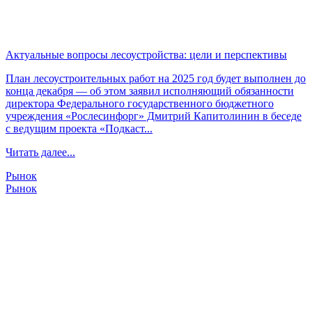
Актуальные вопросы лесоустройства: цели и перспективы
План лесоустроительных работ на 2025 год будет выполнен до
конца декабря — об этом заявил исполняющий обязанности
директора Федерального государственного бюджетного
учреждения «Рослесинфорг» Дмитрий Капитолинин в беседе
с ведущим проекта «Подкаст...
Читать далее...
Рынок
Рынок