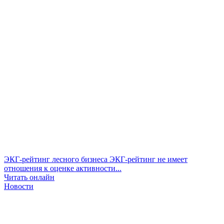
ЭКГ-рейтинг лесного бизнеса
ЭКГ-рейтинг не имеет
отношения к оценке активности...
Читать онлайн
Новости