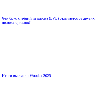
Чем брус клеёный из шпона (LVL) отличается от других
пиломатериалов?
Итоги выставки Woodex 2025