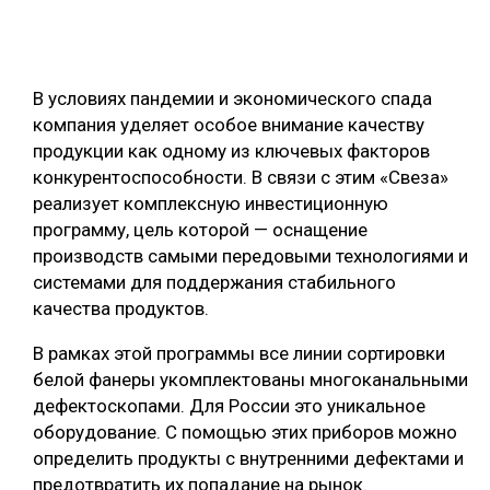
ОБРАБОТКА ДРЕВЕСИНЫ
ЦИФРОВАЯ СРЕДА
РУБРИКИ
В условиях пандемии и экономического спада
БИОЭНЕРГЕТИКА
компания уделяет особое внимание качеству
ТЕМАТИЧЕСКИЕ ПРОЕКТЫ
ЛЕСОВОССТАНОВЛЕНИЕ И ЗАЩИТА
продукции как одному из ключевых факторов
конкурентоспособности. В связи с этим «Свеза»
ЛОГИСТИКА
реализует комплексную инвестиционную
ПОДБОРКИ СТАТЕЙ
ПРОИЗВОДСТВО ДРЕВЕСНЫХ ПЛИТ
программу, цель которой — оснащение
производств самыми передовыми технологиями и
ЦБП
системами для поддержания стабильного
качества продуктов.
КОМПЛЕКСНАЯ ПЕРЕРАБОТКА
В рамках этой программы все линии сортировки
ЛЕСОПИЛЕНИЕ
белой фанеры укомплектованы многоканальными
дефектоскопами. Для России это уникальное
ДЕРЕВЯННОЕ ДОМОСТРОЕНИЕ
оборудование. С помощью этих приборов можно
БЕЗОПАСНОЕ ПРОИЗВОДСТВО
определить продукты с внутренними дефектами и
предотвратить их попадание на рынок.
СОРТИРОВКА ДРЕВЕСИНЫ