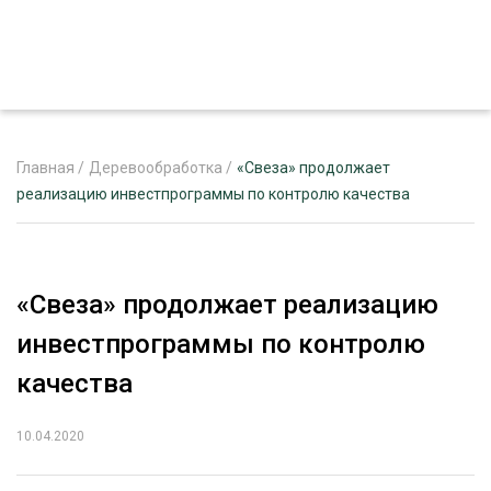
Главная
/
Деревообработка
/
«Свеза» продолжает
реализацию инвестпрограммы по контролю качества
ЖУРНАЛ «ЛЕСНОЙ КОМПЛЕКС»
О ПРОЕКТЕ
«Свеза» продолжает реализацию
РЕКЛАМОДАТЕЛЯМ
инвестпрограммы по контролю
качества
10.04.2020
ЛЕСНОЕ ХОЗЯЙСТВО
ЭКСПЕРТНОЕ МНЕНИЕ
ЛЕСОЗАГОТОВКА