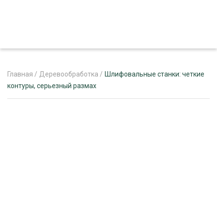
Главная
/
Деревообработка
/
Шлифовальные станки: четкие
контуры, серьезный размах
ЖУРНАЛ «ЛЕСНОЙ КОМПЛЕКС»
О ПРОЕКТЕ
РЕКЛАМОДАТЕЛЯМ
ЛЕСНОЕ ХОЗЯЙСТВО
ЭКСПЕРТНОЕ МНЕНИЕ
ЛЕСОЗАГОТОВКА