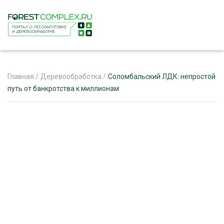
Главная
/
Деревообработка
/
Соломбальский ЛДК: непростой
путь от банкротства к миллионам
ЖУРНАЛ «ЛЕСНОЙ КОМПЛЕКС»
О ПРОЕКТЕ
РЕКЛАМОДАТЕЛЯМ
ЛЕСНОЕ ХОЗЯЙСТВО
ЭКСПЕРТНОЕ МНЕНИЕ
ЛЕСОЗАГОТОВКА