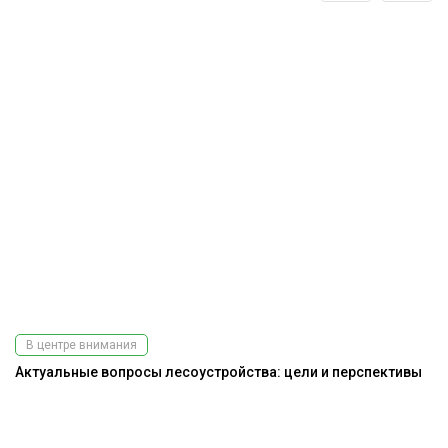
В центре внимания
Актуальные вопросы лесоустройства: цели и перспективы
К