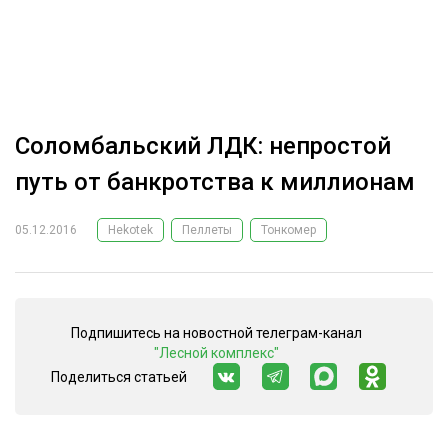
ОБРАБОТКА ДРЕВЕСИНЫ
ЦИФРОВАЯ СРЕДА
РУБРИКИ
БИОЭНЕРГЕТИКА
ТЕМАТИЧЕСКИЕ ПРОЕКТЫ
ЛЕСОВОССТАНОВЛЕНИЕ И ЗАЩИТА
Соломбальский ЛДК: непростой
ЛОГИСТИКА
путь от банкротства к миллионам
ПОДБОРКИ СТАТЕЙ
ПРОИЗВОДСТВО ДРЕВЕСНЫХ ПЛИТ
05.12.2016
Hekotek
Пеллеты
Тонкомер
ЦБП
КОМПЛЕКСНАЯ ПЕРЕРАБОТКА
Подпишитесь на новостной телеграм-канал
ЛЕСОПИЛЕНИЕ
"Лесной комплекс"
ДЕРЕВЯННОЕ ДОМОСТРОЕНИЕ
Поделиться статьей
БЕЗОПАСНОЕ ПРОИЗВОДСТВО
СОРТИРОВКА ДРЕВЕСИНЫ