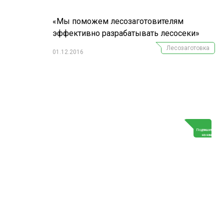
«Мы поможем лесозаготовителям
эффективно разрабатывать лесосеки»
Лесозаготовка
01.12.2016
Г
Подпишитесь
на наш
телеграм-канал