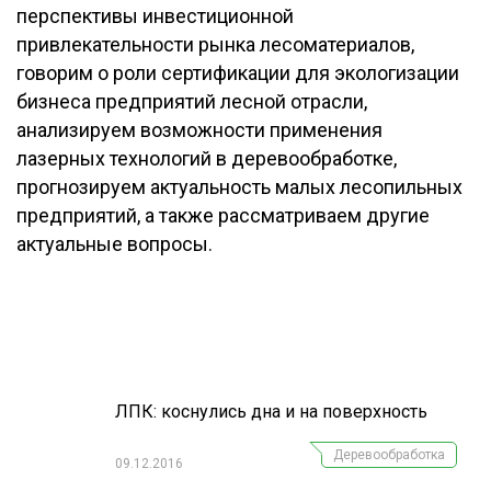
перспективы инвестиционной
ОБРАБОТКА ДРЕВЕСИНЫ
привлекательности рынка лесоматериалов,
ЦИФРОВАЯ СРЕДА
говорим о роли сертификации для экологизации
РУБРИКИ
бизнеса предприятий лесной отрасли,
БИОЭНЕРГЕТИКА
анализируем возможности применения
ТЕМАТИЧЕСКИЕ ПРОЕКТЫ
ЛЕСОВОССТАНОВЛЕНИЕ И ЗАЩИТА
лазерных технологий в деревообработке,
прогнозируем актуальность малых лесопильных
ЛОГИСТИКА
ПОДБОРКИ СТАТЕЙ
предприятий, а также рассматриваем другие
ПРОИЗВОДСТВО ДРЕВЕСНЫХ ПЛИТ
актуальные вопросы.
ЦБП
КОМПЛЕКСНАЯ ПЕРЕРАБОТКА
ЛЕСОПИЛЕНИЕ
ДЕРЕВЯННОЕ ДОМОСТРОЕНИЕ
ЛПК: коснулись дна и на поверхность
БЕЗОПАСНОЕ ПРОИЗВОДСТВО
Деревообработка
09.12.2016
СОРТИРОВКА ДРЕВЕСИНЫ