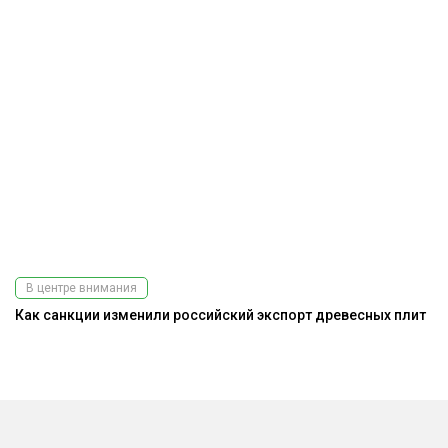
В центре внимания
Как санкции изменили российский экспорт древесных плит
А