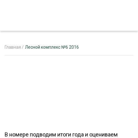
Главная
/
Лесной комплекс №6 2016
ЖУРНАЛ «ЛЕСНОЙ КОМПЛЕКС»
О ПРОЕКТЕ
РЕКЛАМОДАТЕЛЯМ
ЛЕСНОЕ ХОЗЯЙСТВО
ЭКСПЕРТНОЕ МНЕНИЕ
В номере подводим итоги года и оцениваем
ЛЕСОЗАГОТОВКА