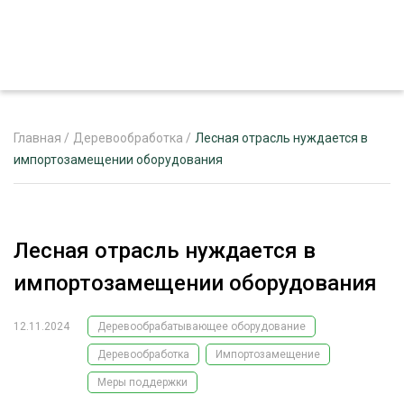
Главная
/
Деревообработка
/
Лесная отрасль нуждается в
импортозамещении оборудования
ЖУРНАЛ «ЛЕСНОЙ КОМПЛЕКС»
О ПРОЕКТЕ
Лесная отрасль нуждается в
РЕКЛАМОДАТЕЛЯМ
импортозамещении оборудования
12.11.2024
Деревообрабатывающее оборудование
Деревообработка
Импортозамещение
ЛЕСНОЕ ХОЗЯЙСТВО
ЭКСПЕРТНОЕ МНЕНИЕ
Меры поддержки
ЛЕСОЗАГОТОВКА