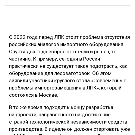
ОБРАБОТКА ДРЕВЕСИНЫ
ЦИФРОВАЯ СРЕДА
РУБРИКИ
БИОЭНЕРГЕТИКА
С 2022 года перед ЛПК стоит проблема отсутствия
ТЕМАТИЧЕСКИЕ ПРОЕКТЫ
ЛЕСОВОССТАНОВЛЕНИЕ И ЗАЩИТА
российских аналогов импортного оборудования.
Спустя два года вопрос этот если и решён, то
ЛОГИСТИКА
ПОДБОРКИ СТАТЕЙ
частично. К примеру, сегодня в России
ПРОИЗВОДСТВО ДРЕВЕСНЫХ ПЛИТ
практически не существует такая подотрасль, как
оборудование для лесозаготовок. Об этом
ЦБП
заявили участники круглого стола «Современные
проблемы импортозамещения в ЛПК», который
КОМПЛЕКСНАЯ ПЕРЕРАБОТКА
состоялся в Москве.
ЛЕСОПИЛЕНИЕ
В то же время подходит к концу разработка
ДЕРЕВЯННОЕ ДОМОСТРОЕНИЕ
нацпроекта, направленного на достижение
страной технологической независимости средств
БЕЗОПАСНОЕ ПРОИЗВОДСТВО
производства. В идеале он должен стартовать уже
СОРТИРОВКА ДРЕВЕСИНЫ