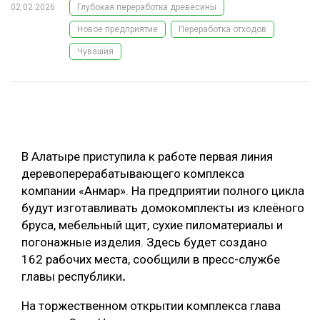
02.02.2026
Глубокая переработка древесины
ОБРАБОТКА ДРЕВЕСИНЫ
Новое предприятие
Переработка отходов
ЦИФРОВАЯ СРЕДА
РУБРИКИ
Чувашия
БИОЭНЕРГЕТИКА
ТЕМАТИЧЕСКИЕ ПРОЕКТЫ
ЛЕСОВОССТАНОВЛЕНИЕ И ЗАЩИТА
ЛОГИСТИКА
ПОДБОРКИ СТАТЕЙ
ПРОИЗВОДСТВО ДРЕВЕСНЫХ ПЛИТ
В Алатыре приступила к работе первая линия
деревоперерабатывающего комплекса
ЦБП
компании «Анмар». На предприятии полного цикла
будут изготавливать домокомплекты из клеёного
КОМПЛЕКСНАЯ ПЕРЕРАБОТКА
бруса, мебельный щит, сухие пиломатериалы и
ЛЕСОПИЛЕНИЕ
погонажные изделия. Здесь будет создано
162 рабочих места, сообщили в пресс-службе
ДЕРЕВЯННОЕ ДОМОСТРОЕНИЕ
главы республики
.
БЕЗОПАСНОЕ ПРОИЗВОДСТВО
На торжественном открытии комплекса глава
СОРТИРОВКА ДРЕВЕСИНЫ