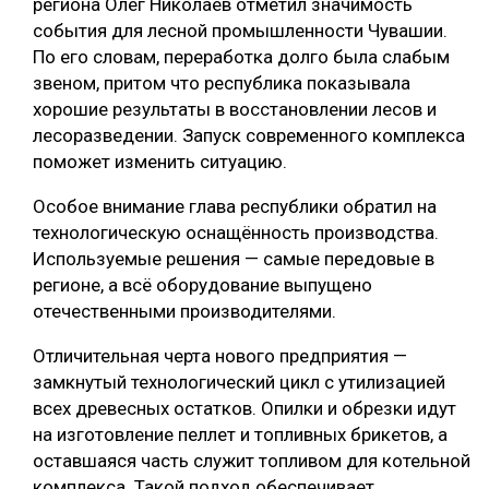
региона Олег Николаев отметил значимость
события для лесной промышленности Чувашии.
СУШКА ДРЕВЕСИНЫ
По его словам, переработка долго была слабым
МЕБЕЛЬНОЕ ПРОИЗВОДСТВО
звеном, притом что республика показывала
хорошие результаты в восстановлении лесов и
лесоразведении. Запуск современного комплекса
поможет изменить ситуацию.
Особое внимание глава республики обратил на
технологическую оснащённость производства.
Используемые решения — самые передовые в
регионе, а всё оборудование выпущено
отечественными производителями.
Отличительная черта нового предприятия —
замкнутый технологический цикл с утилизацией
всех древесных остатков. Опилки и обрезки идут
на изготовление пеллет и топливных брикетов, а
оставшаяся часть служит топливом для котельной
комплекса. Такой подход обеспечивает