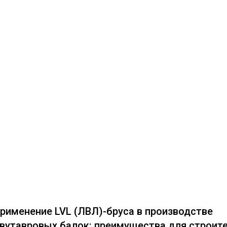
рименение LVL (ЛВЛ)-бруса в производстве
вутавровых балок: преимущества для строит