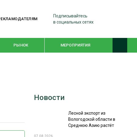
Подписывайтесь
РЕКЛАМОДАТЕЛЯМ
в социальных сетях
РЫНОК
МЕРОПРИЯТИЯ
ТЕМАТИЧЕСКИЕ ПРОЕКТЫ
ЛЕСДРЕВМАШ 2022
Новости
WOODEX-2021
Лесной экспорт из
ПОДБОРКИ СТАТЕЙ
Вологодской области в
Среднюю Азию растёт
СУШКА ДРЕВЕСИНЫ
07.08.2026