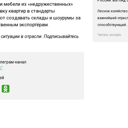
ки мебели из «недружественных»
вку квартир в стандарты
Лесное хозяйство
ают создавать склады и шоурумы за
важнейшей отрас
твенным экспортёрам.
способствующей..
Читать онлайн
 ситуации в отрасли. Подписывайтесь
елеграм-канал
с"
ей