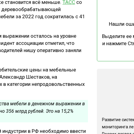
е становится всё меньше.
ТАСС
со
ЕВЕСИНЫ
РЫНОК
 и деревообрабатывающей
ПРОИЗВОДСТВО
ТЕХНОЛОГИИ
бели за 2022 год сократилась с 41
Нашли ош
ОТРАСЛЕВАЯ ДИСКУССИЯ
м выражении осталось на уровне
Выделите ее
зидент ассоциации отметил, что
и нажмите Ctr
одителей нишу оперативно заняли
ребительские цены на мебельные
КАЛЕНДАРЬ ВЫСТАВОК
 Александр Шестаков, на
х в категории непродовольственных
ства мебели в денежном выражении в
о 356 млрд рублей. Это на 15,2%
Развитие систе
мониторинга ле
й индустрии в РФ необходимо ввести
России: взгляд 