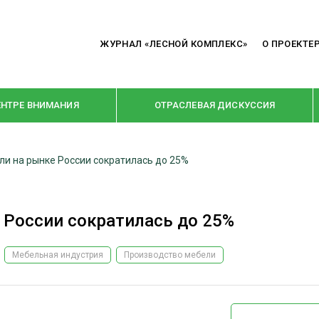
ЖУРНАЛ «ЛЕСНОЙ КОМПЛЕКС»
О ПРОЕКТЕ
ЕНТРЕ ВНИМАНИЯ
ОТРАСЛЕВАЯ ДИСКУССИЯ
и на рынке России сократилась до 25%
РУБРИКИ
Я ПЕРЕРАБОТКА
НОВОСТИ
 России сократилась до 25%
Е
КРУПНЫМ ПЛАНОМ
ОЕ ДОМОСТРОЕНИЕ
ВЗГЛЯД ИЗНУТРИ
Мебельная индустрия
Производство мебели
 ПРОИЗВОДСТВО
В ЦЕНТРЕ ВНИМАНИЯ
 ДРЕВЕСИНЫ
ПРЕДПРИЯТИЯ ЛПК