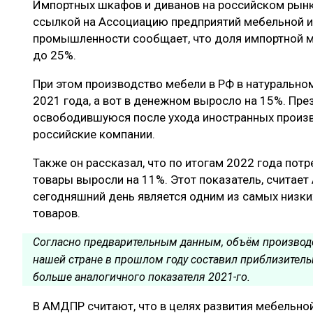
Импортных шкафов и диванов на российском рынк
ЛЕСОВОССТАНОВЛЕНИЕ И ЗАЩИТА
СУШКА ДР
ссылкой на Ассоциацию предприятий мебельной
ЛОГИСТИКА
МЕБЕЛЬНОЕ 
промышленности сообщает, что доля импортной ме
до 25%.
ПРОИЗВОДСТВО ДРЕВЕСНЫХ ПЛИТ
При этом производство мебели в РФ в натурально
ЦБП
2021 года, а вот в денежном выросло на 15%. Пре
освободившуюся после ухода иностранных произв
российские компании.
ЭКСПЕРТНОЕ МНЕНИЕ
Также он рассказал, что по итогам 2022 года пот
товары выросли на 11%. Этот показатель, считает
сегодняшний день является одним из самых низки
товаров.
Согласно предварительным данным, объём производ
нашей стране в прошлом году составил приблизительн
больше аналогичного показателя 2021-го.
В АМДПР считают, что в целях развития мебельно