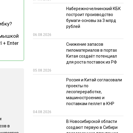
Набережночелнинский КБК
РЫНКИ СБЫТА
построит производство
В УСЛОВИЯХ САНКЦИЙ
бумаги-основы за 3 млрд
ибку?
рублей
06.08.2026
 мышкой
l + Enter
Снижение запасов
пиломатериалов в портах
Китая создаёт потенциал
для роста поставок из РФ
05.08.2026
ИТОГИ МЕРОПРИЯТИЙ
Россия и Китай согласовали
проекты по
лесопереработке,
машиностроению и
поставкам пеллет в КНР
04.08.2026
м
В Новосибирской области
сов в
создают первую в Сибири
экспертов