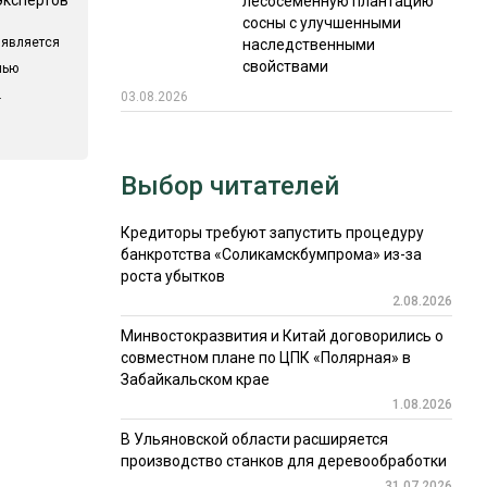
лесосеменную плантацию
сосны с улучшенными
 является
наследственными
свойствами
лью
.
03.08.2026
Выбор читателей
Кредиторы требуют запустить процедуру
банкротства «Соликамскбумпрома» из-за
роста убытков
2.08.2026
Минвостокразвития и Китай договорились о
совместном плане по ЦПК «Полярная» в
Забайкальском крае
1.08.2026
В Ульяновской области расширяется
производство станков для деревообработки
31.07.2026