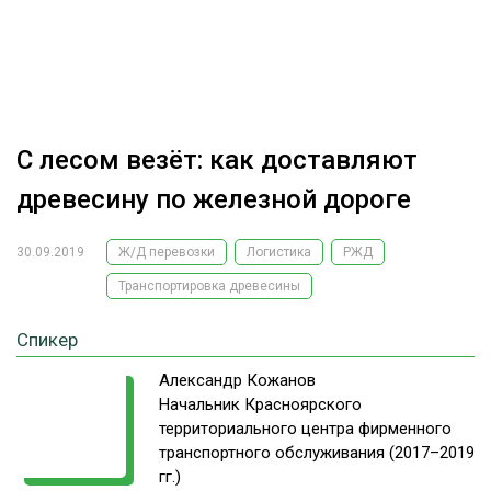
ОБРАБОТКА ДРЕВЕСИНЫ
ЦИФРОВАЯ СРЕДА
РУБРИКИ
БИОЭНЕРГЕТИКА
ТЕМАТИЧЕСКИЕ ПРОЕКТЫ
ЛЕСОВОССТАНОВЛЕНИЕ И ЗАЩИТА
С лесом везёт: как доставляют
ЛОГИСТИКА
древесину по железной дороге
ПОДБОРКИ СТАТЕЙ
ПРОИЗВОДСТВО ДРЕВЕСНЫХ ПЛИТ
30.09.2019
Ж/Д перевозки
Логистика
РЖД
ЦБП
Транспортировка древесины
КОМПЛЕКСНАЯ ПЕРЕРАБОТКА
Спикер
ЛЕСОПИЛЕНИЕ
Александр Кожанов
Начальник Красноярского
ДЕРЕВЯННОЕ ДОМОСТРОЕНИЕ
территориального центра фирменного
БЕЗОПАСНОЕ ПРОИЗВОДСТВО
транспортного обслуживания (2017–2019
гг.)
СОРТИРОВКА ДРЕВЕСИНЫ