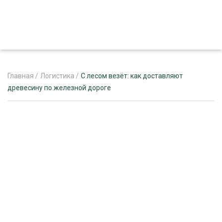
Главная
/
Логистика
/
С лесом везёт: как доставляют
древесину по железной дороге
ЖУРНАЛ «ЛЕСНОЙ КОМПЛЕКС»
О ПРОЕКТЕ
РЕКЛАМОДАТЕЛЯМ
ЛЕСНОЕ ХОЗЯЙСТВО
ЭКСПЕРТНОЕ МНЕНИЕ
ЛЕСОЗАГОТОВКА