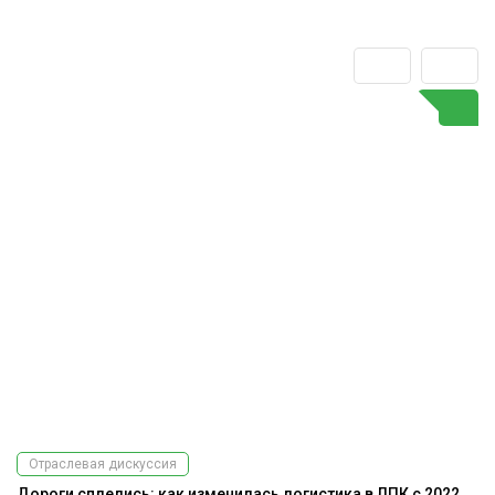
Отраслевая дискуссия
Дороги сплелись: как изменилась логистика в ЛПК с 2022